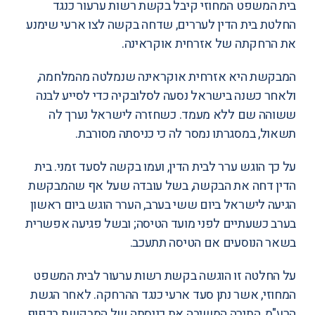
בית המשפט המחוזי קיבל בקשת רשות ערעור כנגד
החלטת בית הדין לעררים, שדחה בקשה לצו ארעי שימנע
את הרחקתה של אזרחית אוקראינה.
המבקשת היא אזרחית אוקראינה שנמלטה מהמלחמה,
ולאחר כשנה בישראל נסעה לסלובקיה כדי לסייע לבנה
ששוהה שם ללא מעמד. כשחזרה לישראל נערך לה
תשאול, במסגרתו נמסר לה כי כניסתה מסורבת.
על כך הוגש ערר לבית הדין, ועמו בקשה לסעד זמני. בית
הדין דחה את הבקשה, בשל עובדה שעל אף שהמבקשת
הגיעה לישראל ביום ששי בערב, הערר הוגש ביום ראשון
בערב כשעתיים לפני מועד הטיסה; ובשל פגיעה אפשרית
בשאר הנוסעים אם הטיסה תתעכב.
על החלטה זו הוגשה בקשת רשות ערעור לבית המשפט
המחוזי, אשר נתן סעד ארעי כנגד ההרחקה. לאחר הגשת
הרע"מ, התירה המשיבה את כניסתה של המבקשת בכפוף