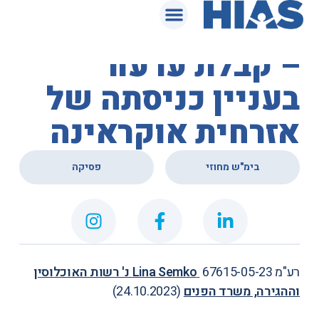
המאגר המשפטי
בית המשפט המחוזי
– קבלת ערעור
בעניין כניסתה של
אזרחית אוקראינה
,
בימ"ש מחוזי
פסיקה
רע"מ 67615-05-23
Lina Semko נ' רשות האוכלוסין
וההגירה, משרד הפנים
(24.10.2023)