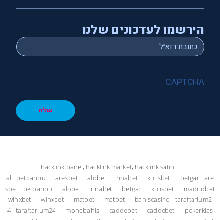
הירשמו לעדכונים שלנו
*
Email
CAPTCHA
שלח
hacklink panel, hacklink market, hacklink satın
al
betparibu
aresbet
alobet
rinabet
kulisbet
betgar
are
sbet
betparibu
alobet
rinabet
betgar
kulisbet
madridbet
winxbet
winxbet
matbet
matbet
bahiscasino
taraftarium2
4
taraftarium24
monobahis
caddebet
caddebet
pokerklas