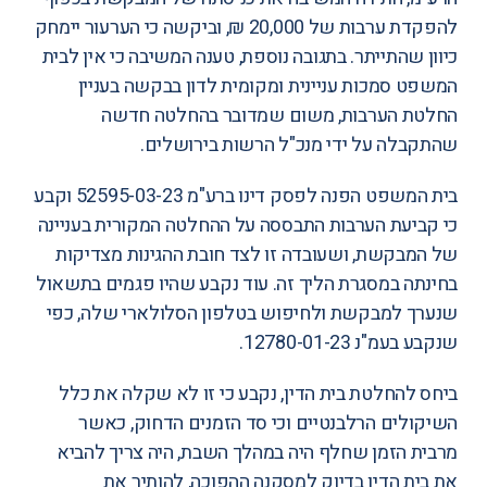
להפקדת ערבות של 20,000 ₪, וביקשה כי הערעור יימחק
כיוון שהתייתר. בתגובה נוספת, טענה המשיבה כי אין לבית
המשפט סמכות עניינית ומקומית לדון בבקשה בעניין
החלטת הערבות, משום שמדובר בהחלטה חדשה
שהתקבלה על ידי מנכ"ל הרשות בירושלים.
בית המשפט הפנה לפסק דינו ברע"מ
52595-03-23
וקבע
כי קביעת הערבות התבססה על ההחלטה המקורית בעניינה
של המבקשת, ושעובדה זו לצד חובת ההגינות מצדיקות
בחינתה במסגרת הליך זה. עוד נקבע שהיו פגמים בתשאול
שנערך למבקשת ולחיפוש בטלפון הסלולארי שלה, כפי
שנקבע בעמ"נ
12780-01-23
.
ביחס להחלטת בית הדין, נקבע כי זו לא שקלה את כלל
השיקולים הרלבנטיים וכי סד הזמנים הדחוק, כאשר
מרבית הזמן שחלף היה במהלך השבת, היה צריך להביא
את בית הדין בדיוק למסקנה ההפוכה, להותיר את