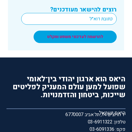
רוצים להישאר מעודכנים?
*
Email
להרשמה לעדכוני משפט ומקלט
היאס הוא ארגון יהודי בין־לאומי
שפועל למען עולם המעניק לפליטים
שייכות, ביטחון והזדמנויות.
היאס ישראל
יד חרוצים 14, תל אביב 6770007
טלפון: 03-6911322
פקס: 03-6091336