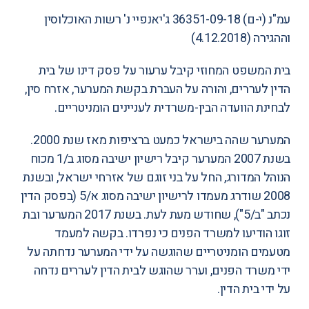
עמ"נ (י-ם) 36351-09-18
ג'יאנפיי נ' רשות האוכלוסין
וההגירה
(4.12.2018)
בית המשפט המחוזי קיבל ערעור על
פסק דינו של בית
הדין לעררים
, והורה על העברת בקשת המערער, אזרח סין,
לבחינת הוועדה הבין-משרדית לעניינים הומניטריים.
המערער שהה בישראל כמעט ברציפות מאז שנת 2000.
בשנת 2007 המערער קיבל רישיון ישיבה מסוג ב/1 מכוח
הנוהל המדורג, החל על בני זוגם של אזרחי ישראל, ובשנת
2008 שודרג מעמדו לרישיון ישיבה מסוג א/5 (בפסק הדין
נכתב "ב/5"), שחודש מעת לעת. בשנת 2017 המערער ובת
זוגו הודיעו למשרד הפנים כי נפרדו. בקשה למעמד
מטעמים הומניטריים שהוגשה על ידי המערער נדחתה על
ידי משרד הפנים, וערר שהוגש לבית הדין לעררים נדחה
על ידי בית הדין.