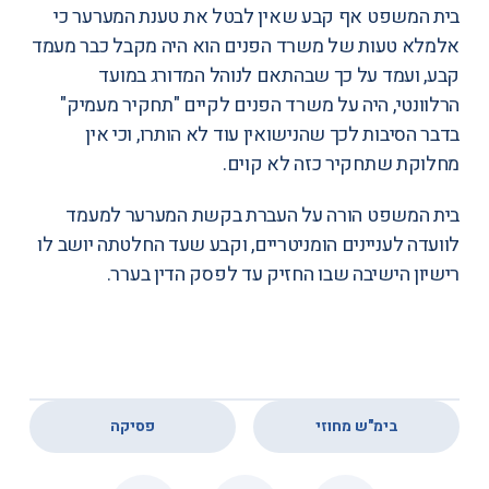
בית המשפט אף קבע שאין לבטל את טענת המערער כי
אלמלא טעות של משרד הפנים הוא היה מקבל כבר מעמד
קבע, ועמד על כך שבהתאם לנוהל המדורג במועד
הרלוונטי, היה על משרד הפנים לקיים "תחקיר מעמיק"
בדבר הסיבות לכך שהנישואין עוד לא הותרו, וכי אין
מחלוקת שתחקיר כזה לא קוים.
בית המשפט הורה על העברת בקשת המערער למעמד
לוועדה לעניינים הומניטריים, וקבע שעד החלטתה יושב לו
רישיון הישיבה שבו החזיק עד לפסק הדין בערר.
,
בימ"ש מחוזי
פסיקה