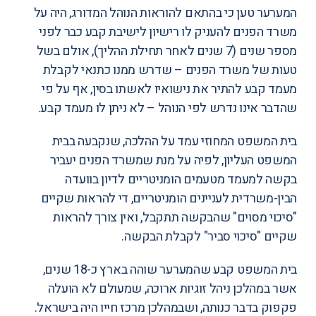
המערער טען כי בהתאם להוראות הנוהל המדורג, היה על
משרד הפנים להעניק לו רישיון לישיבת קבע כבר לפני
מספר שנים (7 שנים לאחר תחילת ההליך), אולם בשל
טעות של משרד הפנים – שדרש ממנו כתנאי לקבלת
מעמד קבע להתיר את נישואיו לאשתו בסין, אף על פי
שהדבר אינו נדרש לפי הנוהל – לא ניתן לו מעמד קבע.
בית המשפט המחוזי עמד על ההלכה, שנקבעה בבית
המשפט העליון, לפיה על מנת שמשרד הפנים יעביר
בקשה למעמד מטעמים הומניטריים לדיון בוועדה
הבין-משרדית לעניינים הומניטריים, די להראות שקיים
"סיכוי מסוים" שהבקשה תתקבל, ואין צורך להראות
שקיים "סיכוי סביר" לקבלת הבקשה.
בית המשפט קבע שהמערער שוהה בארץ כ-18 שנים,
אשר במהלכן ניהל זוגיות ארוכה, שמעולם לא הועלה
פקפוק בדבר כנותה, ושבמהלכן מרכז חייו היה בישראל.