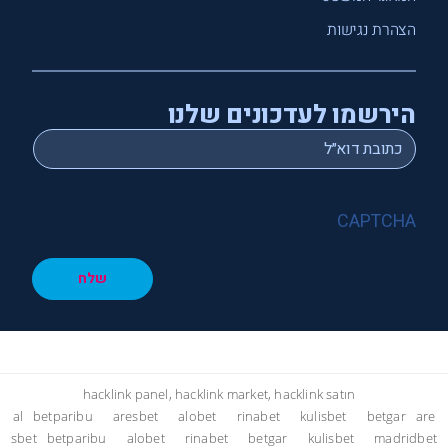
הצהרת נגישות
הירשמו לעדכונים שלנו
*
Email
CAPTCHA
שלח
hacklink panel, hacklink market, hacklink satın
al
betparibu
aresbet
alobet
rinabet
kulisbet
betgar
are
sbet
betparibu
alobet
rinabet
betgar
kulisbet
madridbet