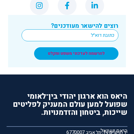
רוצים להישאר מעודכנים?
*
Email
להרשמה לעדכוני משפט ומקלט
היאס הוא ארגון יהודי בין־לאומי
שפועל למען עולם המעניק לפליטים
שייכות, ביטחון והזדמנויות.
היאס ישראל
יד חרוצים 14, תל אביב 6770007