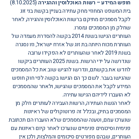
חופש המידע – רשות האוכלוסין וההגירה
(8.10.2025)
בית המשפט המחוזי מחק עתירה בעניין בקשת בני זוג
לקבל מסמכים מתיקם ברשות האוכלוסין וההגירה, לאחר
שחלק מן המסמכים נמסרו.
העותרים הגישו בשנת 2014 בקשה להסדרת מעמדה של
העותרת מכוח היותה בת זוג של אזרח ישראל, וזו נסגרה
בשנת 2019 לאחר שהעותרים לא הפקידו ערובה
שנדרשה על ידי הרשות. בשנת 2025 העותרים ביקשו
לחדש את בקשתם, ונדרשו להגיש שוב את כל המסמכים
שהגישו בעבר. לשם כך הם הגישו בקשה לפי חוק חופש
המידע לקבל את המסמכים שהגישו, ולאחר שהמסמכים
לא הועברו לידיהם הגישו עתירה.
לאחר הגשת העתירה, הרשות העבירה לעותרים חלק מן
המסמכים בתיק, ובכלל זה פרוטוקולים של ראיונות
שנערכו עמם, וטענה שהמסמכים שלא הועברו הם תכתובת
פנימית וסיכומים פנימיים שנערכו לאחר קיום ראיונות עם
העותרים, שבהם מפורטים סיכומים והמלצות, ולכן אין