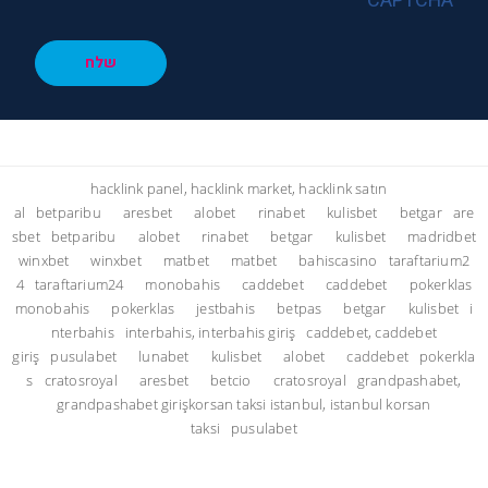
CAPTCHA
שלח
hacklink panel, hacklink market, hacklink satın
al
betparibu
aresbet
alobet
rinabet
kulisbet
betgar
are
sbet
betparibu
alobet
rinabet
betgar
kulisbet
madridbet
winxbet
winxbet
matbet
matbet
bahiscasino
taraftarium2
4
taraftarium24
monobahis
caddebet
caddebet
pokerklas
monobahis
pokerklas
jestbahis
betpas
betgar
kulisbet
i
nterbahis
interbahis, interbahis giriş
caddebet, caddebet
giriş
pusulabet
lunabet
kulisbet
alobet
caddebet
pokerkla
s
cratosroyal
aresbet
betcio
cratosroyal
grandpashabet,
grandpashabet giriş
korsan taksi istanbul, istanbul korsan
taksi
pusulabet