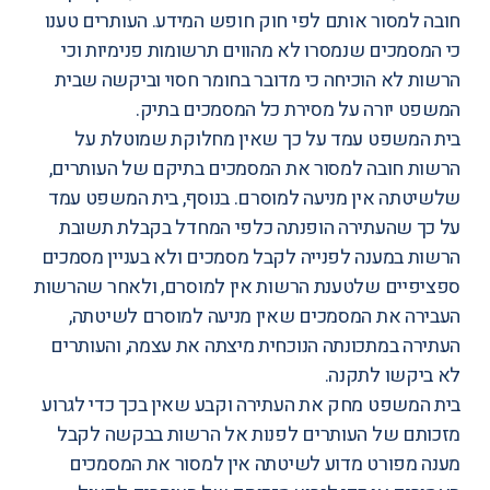
חובה למסור אותם לפי חוק חופש המידע. העותרים טענו
כי המסמכים שנמסרו לא מהווים תרשומות פנימיות וכי
הרשות לא הוכיחה כי מדובר בחומר חסוי וביקשה שבית
המשפט יורה על מסירת כל המסמכים בתיק.
בית המשפט עמד על כך שאין מחלוקת שמוטלת על
הרשות חובה למסור את המסמכים בתיקם של העותרים,
שלשיטתה אין מניעה למוסרם. בנוסף, בית המשפט עמד
על כך שהעתירה הופנתה כלפי המחדל בקבלת תשובת
הרשות במענה לפנייה לקבל מסמכים ולא בעניין מסמכים
ספציפיים שלטענת הרשות אין למוסרם, ולאחר שהרשות
העבירה את המסמכים שאין מניעה למוסרם לשיטתה,
העתירה במתכונתה הנוכחית מיצתה את עצמה, והעותרים
לא ביקשו לתקנה.
בית המשפט מחק את העתירה וקבע שאין בכך כדי לגרוע
מזכותם של העותרים לפנות אל הרשות בבקשה לקבל
מענה מפורט מדוע לשיטתה אין למסור את המסמכים