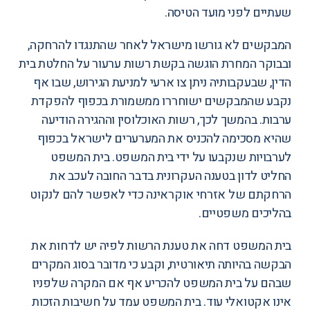
שעתיים לפני מועד הטיסה.
המבקשים לא גורשו מישראל לאחר שהתנגדו להרחקה,
ובבוקר המחרת הוגשה בקשת רשות ערעור על החלטת בית
הדין, שבעקבותיה ניתן צו ארעי למניעת הגירוש, שבו אף
נקבע שהמבקשים ישוחררו ממשמורת בכפוף להפקדת
ערבות. בהמשך לכך, רשות האוכלוסין וההגירה הודיעה
שהיא מסכימה להכניס את המערערים לישראל בכפוף
לערבויות שנקבעו על ידי בית המשפט. בית המשפט
החליט לדון בטענה העקרונית
בדבר החובה לעכב את
הרחקתם של אזרחי אוקראינה כדי לאפשר להם לנקוט
בהליכים משפטיים.
בית המשפט דחה את טענת הרשות לפיה יש לדחות את
הבקשה בהיותה תיאורטית, וקבע כי מדובר בסוג המקרים
שבהם על בית המשפט להכריע אף אם המקרה שלפניו
אינו אקטואלי עוד. בית המשפט עמד על חשיבות הזכות