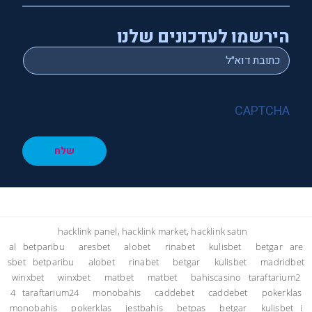
הירשמו לעדכונים שלנו
*
Email
CAPTCHA
שלח
hacklink panel, hacklink market, hacklink satın
al
betparibu
aresbet
alobet
rinabet
kulisbet
betgar
are
sbet
betparibu
alobet
rinabet
betgar
kulisbet
madridbet
winxbet
winxbet
matbet
matbet
bahiscasino
taraftarium2
4
taraftarium24
monobahis
caddebet
caddebet
pokerklas
monobahis
pokerklas
jestbahis
betpas
betgar
kulisbet
i