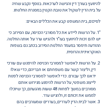
להיוועץ בעורך דין והגישה לערכאות. בנוסף נקבע שהיה
על בית הדין לשקול את טובת הקטין במסגרת החלטתו.
לסיכום, בית המשפט קבע את הכללים הבאים:
"1. על הרשות ליידע את כל מסורבי הכניסה, עם הסירוב כי
יש להם זכות להיוועץ בעו"ד ולהגיש ערר על אותה החלטה.
ההודעה תימסר במעמד החלטת הסירוב בכתב גם בשפות
האוקראינית והרוסית.
על הרשות לאפשר למסורבי הכניסה להיפגש עם עורכי
דין, וליצור קשר עם משפחתם או חבריהם, כדי שאלו
ידאגו לכך עבורם. כדי לאפשר למסורבי הכניסה לפנות
לייצוג משפטי, על הרשות להימנע מגירוש אותם
מסורבים במשך לפחות 48 שעות מהגעתם, כך שיוכלו
לממש את זכותם זו, ולהגיש ערר.
אשר לבית הדין לעררים, בעררים שמעורבים בהם