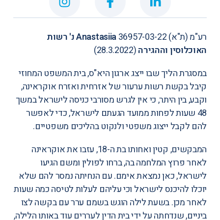
רע"מ (ת"א) 36957-03-22
Anastasiia נ' רשות
האוכלוסין וההגירה
(28.3.2022)
במסגרת הליך שבו ייצג ארגון היא"ס, בית המשפט המחוזי
קיבל בקשת רשות ערעור של אזרחית ואזרח אוקראינה,
וקבע, בין היתר, כי אין לגרש מסורבי כניסה לישראל במשך
48 שעות לפחות ממועד הגעתם לישראל, כדי לאפשר
להם לקבל ייצוג משפטי ולנקוט בהליכים משפטיים.
המבקשים, קטין ואחותו בת ה-18, עזבו את אוקראינה
לאחר פרוץ המלחמה בה, ברחו לפולין ומשם הגיעו
לישראל, כאן נמצאת אימם. עם הנחיתה נמסר להם שלא
יוכלו להיכנס לישראל וכי עליהם לעלות לטיסה כמה שעות
לאחר מכן. בשעת לילה הוגש בשמם ערר עם בקשה לצו
ביניים, שנדחתה על ידי בית הדין לעררים עוד באותו הלילה,