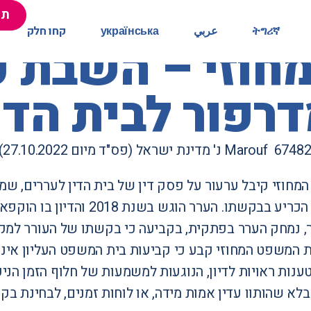
תר
תר
ትግሪኛ
ትግሪኛ
عربي
عربي
українська
українська
קחו חלק
קחו חלק
וזי – השבת ענ
פור לבית הדי
Marouf נ' מדינת ישראל
(פס"ד מיום 27.10.2022)
מחוזי קיבל ערעור על פסק דין של בית הדין לעררים, ש
, נמחק הערר בפתקית, בקביעה כי בקשתו של העורר למק
463. בית המשפט המחוזי קבע כי קביעות בית המשפט העליון אי
בלא שהותוו עדין אמות מידה, או לוחות זמנים, לבחינת ב