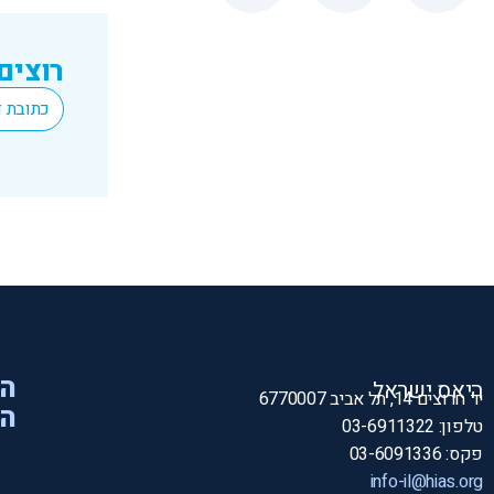
רוצים
*
Email
הי
היאס ישראל
יד חרוצים 14, תל אביב 6770007
המ
טלפון: 03-6911322
פקס: 03-6091336
info-il@hias.org