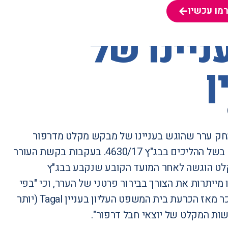
מו עכשיו
מו עכשיו
יינו של
ן
מחק ערר שהוגש בעניינו של מבקש מקלט מדרפור
שהרשות לא הכריע בבקשתו. הערר הוגש בשנת 2018 והדיון בו הוקפא בשל ההליכים בבג"ץ 4630/17. בעקבות בקשת העורר
לט הוגשה לאחר המועד הקובע שנקבע בבג"ץ
נו מייתרות את הצורך בבירור פרטני של הערר, וכי "בפי
המערער גם טענות ראויות לדיון, הנוגעות למשמעות של חלוף הזמן הניכר מאז הכרעת בית המשפט העליון בעניין Tagal (יותר
קשות המקלט של יוצאי חבל דרפור".