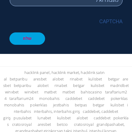
CAPTCHA
שלח
hacklink panel, hacklink market, hacklink satın
al
betparibu
aresbet
alobet
rinabet
kulisbet
betgar
are
sbet
betparibu
alobet
rinabet
betgar
kulisbet
madridbet
winxbet
winxbet
matbet
matbet
bahiscasino
taraftarium2
4
taraftarium24
monobahis
caddebet
caddebet
pokerklas
monobahis
pokerklas
jestbahis
betpas
betgar
kulisbet
i
nterbahis
interbahis, interbahis giriş
caddebet, caddebet
giriş
pusulabet
lunabet
kulisbet
alobet
caddebet
pokerkla
s
cratosroyal
aresbet
betcio
cratosroyal
grandpashabet,
grandpashabet giriş
korsan taksi istanbul, istanbul korsan