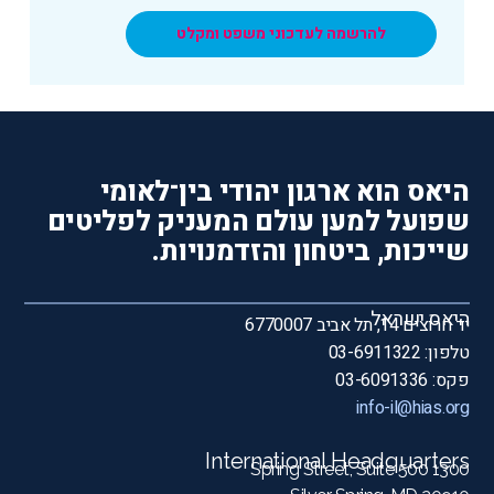
להרשמה לעדכוני משפט ומקלט
היאס הוא ארגון יהודי בין־לאומי
שפועל למען עולם המעניק לפליטים
שייכות, ביטחון והזדמנויות.
היאס ישראל
יד חרוצים 14, תל אביב 6770007
טלפון: 03-6911322
פקס: 03-6091336
info-il@hias.org
International Headquarters
1300 Spring Street, Suite 500