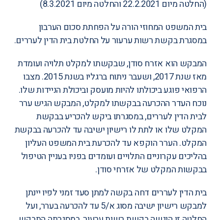
(
החלטה מיום 22.2.2021
ו
החלטה מיום 8.3.2021
)
בית המשפט המחוזי הורה על הפחתת סכום הערבון
במסגרת בקשת רשות ערעור על
החלטת בית הדין לעררים
.
המבקש הוא אזרח סודן, שבקשתו למקלט תלויה ועומדת
מאז שנת 2017, ושעבר ניתוח ברגליו בשנת 2015. מצבו
הרפואי פוגע ביכולתו להיות מועסק וביכולת הניידות שלו.
נוכח העדר ההכרעה בבקשתו למקלט, המבקש הגיש ערר
לבית הדין לעררים, במסגרתו ביקש להכריע בבקשת
המקלט שלו או לתת לו רישיון ישיבה עד להכרעה בבקשת
המקלט. הערר הוקפא עד להכרעת בית המשפט העליון
בהליכים עקרוניים התלויים ועומדים בפניו בעניין הטיפול
בבקשות המקלט של אזרחי סודן.
בית הדין לעררים דחה בקשה למתן סעד זמני לפיו יינתן
למבקש רישיון ישיבה מסוג א/5 עד להכרעה בערר, ועל
החלטה זו הוגשה בקשת רשות ערעור, במסגרתה התבקש