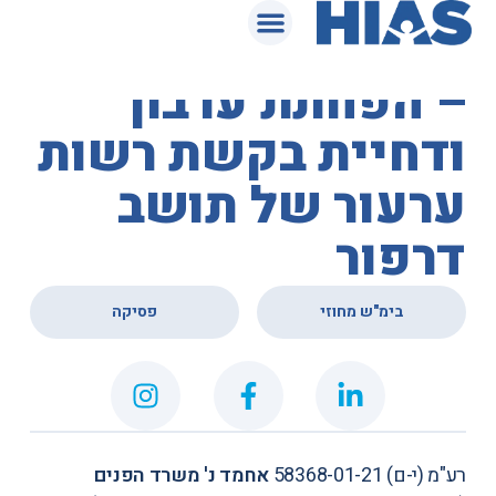
המאגר המשפטי
בית המשפט המחוזי
– הפחתת ערבון
ודחיית בקשת רשות
ערעור של תושב
דרפור
,
בימ"ש מחוזי
פסיקה
רע"מ (י-ם) 58368-01-21
אחמד נ' משרד הפנים