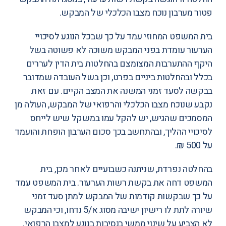
פטור מערבון נוכח מצבו הכלכלי של המבקש.
בית המשפט המחוזי עמד על כך שבכל הנוגע לסיכויי
הערעור עומדת בפני המבקש משוכה לא פשוטה בשל
היקף ההתערבות המצומצם בהחלטות בית הדין לעררים
בכלל ובהחלטות ביניים בפרט, וכן בשל העובדה שמדובר
בבקשה לסעד זמני המשנה את המצב הקיים. עם זאת
נקבע שנוכח מצבו הכלכלי והרפואי של המבקש, העולה מן
המסמכים שהגיש, יש להקל עמו במשקל שיש לייחס
לסיכויי ההליך, ובהתחשב בכך סכום הערבון הופחת והועמד
על 500 ₪.
בהחלטה נפרדת, שניתנה כשבועיים לאחר מכן, בית
המשפט דחה את בקשת רשות הערעור. בית המשפט עמד
על כך שבקשות קודמות של המבקש למתן סעד זמני
שיורה לתת לו רישיון ישיבה מסוג א/5 נדחו, וכי המבקש
לא הצביע על שינוי ממשי בנסיבות בנוגע למצבו הרפואי.