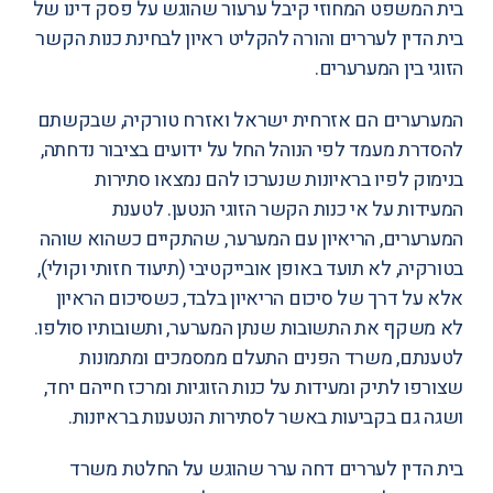
בית המשפט המחוזי קיבל ערעור שהוגש על פסק דינו של
בית הדין לעררים והורה להקליט ראיון לבחינת כנות הקשר
הזוגי בין המערערים.
המערערים הם אזרחית ישראל ואזרח טורקיה, שבקשתם
להסדרת מעמד לפי הנוהל החל על ידועים בציבור נדחתה,
בנימוק לפיו בראיונות שנערכו להם נמצאו סתירות
המעידות על אי כנות הקשר הזוגי הנטען. לטענת
המערערים, הריאיון עם המערער, שהתקיים כשהוא שוהה
בטורקיה, לא תועד באופן אובייקטיבי (תיעוד חזותי וקולי),
אלא על דרך של סיכום הריאיון בלבד, כשסיכום הראיון
לא משקף את התשובות שנתן המערער, ותשובותיו סולפו.
לטענתם, משרד הפנים התעלם ממסמכים ומתמונות
שצורפו לתיק ומעידות על כנות הזוגיות ומרכז חייהם יחד,
ושגה גם בקביעות באשר לסתירות הנטענות בראיונות.
בית הדין לעררים דחה ערר שהוגש על החלטת משרד