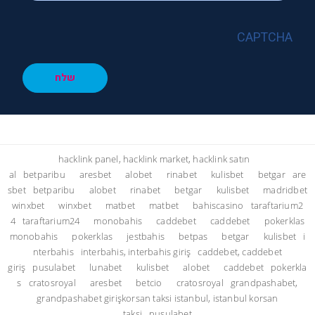
CAPTCHA
שלח
hacklink panel, hacklink market, hacklink satın
al
betparibu
aresbet
alobet
rinabet
kulisbet
betgar
are
sbet
betparibu
alobet
rinabet
betgar
kulisbet
madridbet
winxbet
winxbet
matbet
matbet
bahiscasino
taraftarium2
4
taraftarium24
monobahis
caddebet
caddebet
pokerklas
monobahis
pokerklas
jestbahis
betpas
betgar
kulisbet
i
nterbahis
interbahis, interbahis giriş
caddebet, caddebet
giriş
pusulabet
lunabet
kulisbet
alobet
caddebet
pokerkla
s
cratosroyal
aresbet
betcio
cratosroyal
grandpashabet,
grandpashabet giriş
korsan taksi istanbul, istanbul korsan
taksi
pusulabet