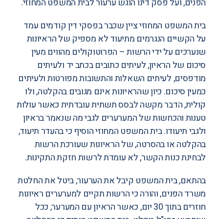
הפנים, ועל פסק דינו הוגש ערעור לבית המשפט המחוזי.
בית המשפט המחוזי ציין שכבר בפסקי דין קודמים עמד
על הקשיים הנגרמים מתיעוד לא מספיק של הראיונות
שנערכים על ידי הרשות – הפרוטוקולים מהווים מעין
סיכום של הראיון, לעיתים כתובים בכתב יד ולעיתים
מודפסים, לעיתים השאלות והתשובות מפורטות ולעיתים
כמעין סיכום. כיון שהראיונות אינם מגובים בהקלטה, ולו
קולית, הדבר מקשה לבסס תשתית עובדתית כאשר עולות
טענות והכחשות של המערערים לגבי מה שנאמר בראיון
ולגבי תיעודו. בית המשפט המחוזי הוסיף כי בהעדר תיעוד,
בהקלטה או בהסרטה, של הראיונות שעורכת הרשות
לבחינת כנות הקשר, לא עומדת לרשות חזקת התקינות.
בהתאם, בית המשפט קיבל את הערעור, ביטל את החלטת
משרד הפנים, והורה כי הרשות תקיים למערערים ראיונות
חוזרים בתוך 30 יום, כאשר הראיון עם המערער, ככל