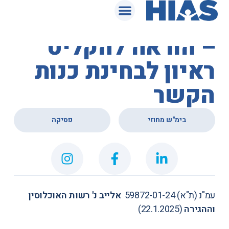
המאגר המשפטי
בית המשפט המחוזי
– הוראה להקליט
ראיון לבחינת כנות
הקשר
,
בימ"ש מחוזי
פסיקה
עמ"נ (ת"א) 59872-01-24‏ ‏
אלייב נ' רשות האוכלוסין
וההגירה
(22.1.2025)