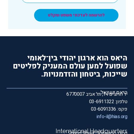
להרשמה לעדכוני משפט ומקלט
היאס הוא ארגון יהודי בין־לאומי
שפועל למען עולם המעניק לפליטים
שייכות, ביטחון והזדמנויות.
היאס ישראל
יד חרוצים 14, תל אביב 6770007
טלפון: 03-6911322
פקס: 03-6091336
info-il@hias.org
International Headquarters
1300 Spring Street, Suite 500