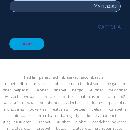
*
Email
CAPTCHA
שלח
hacklink panel, hacklink market, hacklink satın
al
betparibu
aresbet
alobet
rinabet
kulisbet
betgar
are
sbet
betparibu
alobet
rinabet
betgar
kulisbet
madridbet
winxbet
winxbet
matbet
matbet
bahiscasino
taraftarium2
4
taraftarium24
monobahis
caddebet
caddebet
pokerklas
monobahis
pokerklas
jestbahis
betpas
betgar
kulisbet
i
nterbahis
interbahis, interbahis giriş
caddebet, caddebet
giriş
pusulabet
lunabet
kulisbet
alobet
caddebet
pokerkla
s
cratosroyal
aresbet
betcio
cratosroyal
grandpashabet,