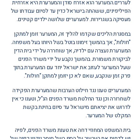
לעררים.המערער הוא אזרח סודן והמערערת היא אזרחית
הפיליפינים, ששהתה בישראל כדין עד לסיום עבודתו של
מעסיקה בשגרירות. למערערים שלושה ילדים קטינים.
במסגרת הליכים שקדמו להליך זה, המערער זומן למתקן
"חולות", אך בהמשך זימונו בוטל בשל היותו בעל משפחה.
המערערת נעצרה עם ילדיה, אך שוחררה על ידי בית הדין
לביקורת משמורת. בהמשך נקבע על ידי משרד הפנים
שעל המערער לעזוב את ישראל יחד עם המערערת בתוך
פרק זמן שנקבע, שאם לא כן יזומן למתקן "חולות".
המערערים טענו נגד חילוט הערבות שהמערערת הפקידה
לשחרורה וכן נגד החלטת משרד הפנים הנ"ל, וטענו כי אין
לדרוש את יציאתם מישראל עד סיום בחינת בקשת
המקלט של המערער.
בית המשפט המחוזי דחה את טענת משרד הפנים, לפיה
יש לדחות את הערעור על הסף בשל חוסר ניקיון כפיה של