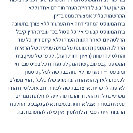
הטיעון שלו בשל דחיית הערר תוך יום אחד וללא
התרשמות בלתי אמצעית ממנו בדיון.
בית המשפט המחוזי דחה את הערעור ללא צורך בתשובה.
בית המשפט קבע כי אין כל פסול בכך שבית הדין קיבל
החלטה יום לאחר הגשת הערר וללא קיום דיון, כל עוד
ההחלטה מנומקת ונשענת על בחינה עניינית של הראיות
והחלטת הרשות (ראיון וחוות דעת). לגופו של עניין, בית
המשפט קבע שבקשת המקלט נעדרת כל בסיס עובדתי
ומשפטי – המערער לא פנה בבקשה למלקט סמוך
לכניסתו לארץ; הוא הודה שהמניע שלו כלכלי; הוא מעולם
לא פנה לרשויות ארצו בבקשה לעזרה; רוב אוכלוסיית הודו
משתייכת לדת ההינדו; והוכח שהייתה לו חלופת מגורים
פנימית בטוחה אצל אחותו. בנסיבות אלה, נקבע כי החלטת
הרשות הייתה סבירה לחלוטין ואין עילה להתערבות בה.