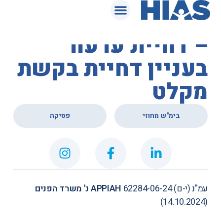
המאגר המשפטי
בית המשפט המחוזי
– דחיית ערעור
בעניין דחיית בקשת
מקלט
,
בימ"ש מחוזי
פסיקה
עמ"נ (י-ם) 62284-06-24
APPIAH נ' משרד הפנים
(14.10.2024)