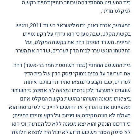
בית המשפט המחוזי דחה ערעור בעניין דחיית בקשה
למקלט מדיני.
המערער, אזרח גאנה, נכנס לישראל בשנת 2011, והגיש
בקשת מקלט, שבה טען כי הוא נרדף על רקע נטייתו
המינית. משרד הפנים דחה את בקשת המקלט, ועל
החלטתו הוגש ערר לבית הדין לעררים, ש
דחה את הערר
.
בית המשפט המחוזי (כבוד השופטת תמר בר-אשר) דחה
את הערעור על בסיס נימוקי פסק הדין של בית הדין
לעררים, שבו נקבע כי נמצאו סתירות רבות בראיונות
שנערכו למערער ולכן גרסתו נמצאה לא אמינה; כי השיהוי
ביציאתו מגאנה והשיהוי בהגשת בקשת המקלט אינם
מאפיינים אדם הנרדף או החושש לחייו; כי לפי גרסתו הוא
מעולם לא חווה תקיפה או פגיעה על רקע נטייתו המינית;
כי דרכונו הונפק והוא יצא מגאנה ללא כל הפרעה; וכי הוא
לא סיפק הסבר משכנע מדוע לא יכול היה למצוא חלופת