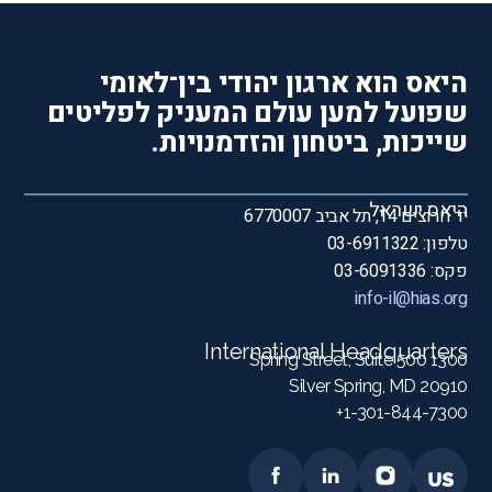
היאס הוא ארגון יהודי בין־לאומי
שפועל למען עולם המעניק לפליטים
שייכות, ביטחון והזדמנויות.
היאס ישראל
יד חרוצים 14, תל אביב 6770007
טלפון: 03-6911322
פקס: 03-6091336
info-il@hias.org
International Headquarters
1300 Spring Street, Suite 500
Silver Spring, MD 20910
1-301-844-7300+