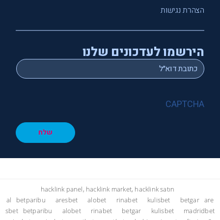
הצהרת נגישות
הירשמו לעדכונים שלנו
*
Email
CAPTCHA
שלח
hacklink panel, hacklink market, hacklink satın
al
betparibu
aresbet
alobet
rinabet
kulisbet
betgar
are
sbet
betparibu
alobet
rinabet
betgar
kulisbet
madridbet