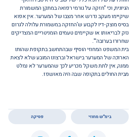
הגיונית, וכי "חזקה על גורמי רפואה במתקן המשמורת
שיקיימו מעקב נדרש אחר מצבו של המערער. אין אפוא
בסיס מוצק-דיו לקבוע ש'החזקה במשמורת עלולה לגרום
נזק לבריאותו או שקיימים טעמים הומניטריים המצדיקים
שחרורו בערובה'".
בית ה
משפט
המחוזי הוסיף שבהתחשב בתקופת שהותו
הארוכה של המערער בישראל וברצונו המובע שלא לצאת
ממנה, אין לתת משקל מכריע לכך שהמערער לא נמלט
מבית החולים בתקופה שבה היה מאושפז.
,
בימ"ש מחוזי
פסיקה