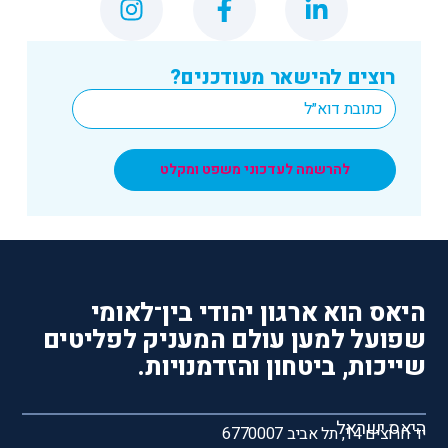
רוצים להישאר מעודכנים?
*
Email
להרשמה לעדכוני משפט ומקלט
היאס הוא ארגון יהודי בין־לאומי
שפועל למען עולם המעניק לפליטים
שייכות, ביטחון והזדמנויות.
היאס ישראל
יד חרוצים 14, תל אביב 6770007