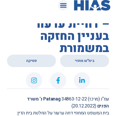
המאגר המשפטי
בית המשפט המחוזי
– דחיית ערעור
בעניין החזקה
במשמורת
,
בימ"ש מחוזי
פסיקה
עמ"נ (מרכז)
34863-12-22
Patanag
נ' משרד
הפנים
(20.12.2022)
בית ה
משפט
המחוזי דחה ערעור על החלטת בית הדין