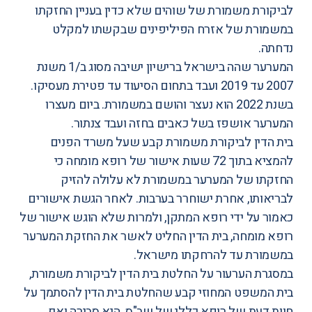
לביקורת משמורת של שוהים שלא כדין בעניין החזקתו
במשמורת של אזרח הפיליפינים שבקשתו למקלט
נדחתה.
המערער שהה בישראל ברישיון ישיבה מסוג ב/1 משנת
2007 עד 2019 ועבד בתחום הסיעוד עד פטירת מעסיקו.
בשנת 2022 הוא נעצר והושם במשמורת. ביום מעצרו
המערער אושפז בשל כאבים בחזה ועבד צנתור.
בית הדין לביקורת משמורת קבע שעל משרד הפנים
להמציא בתוך 72 שעות אישור של רופא מומחה כי
החזקתו של המערער במשמורת לא עלולה להזיק
לבריאותו, אחרת ישוחרר בערבות. לאחר הגשת אישורים
כאמור על ידי רופא המתקן, ולמרות שלא הוגש אישור של
רופא מומחה, בית הדין החליט לאשר את החזקת המערער
במשמורת עד להרחקתו מישראל.
במסגרת הערעור על החלטת בית הדין לביקורת משמורת,
בית ה
משפט
המחוזי קבע שהחלטת בית הדין להסתמך על
חוות דעת של רופא כללי של שב"ס היא סבירה ואף