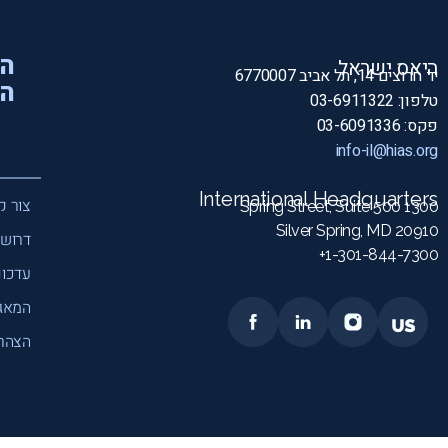
הי
היאס ישראל
יד חרוצים 14, תל אביב 6770007
המ
טלפון: 03-6911322
פקס: 03-6091336
info-il@hias.org
International Headquarters
צור ק
1300 Spring Street, Suite 500
Silver Spring, MD 20910
דרושי
1-301-844-7300+
עדכונ
המאג
הצהרת