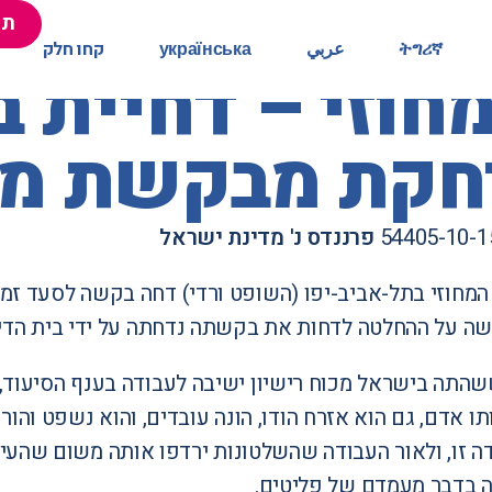
תר
תר
ትግሪኛ
ትግሪኛ
عربي
عربي
українська
українська
קחו חלק
קחו חלק
חוזי – דחיית 
הרחקת מבקשת מ
פרננדס נ' מדינת ישראל
מחוזי בתל-אביב-יפו (השופט ורדי) דחה בקשה לסעד ז
ה על ההחלטה לדחות את בקשתה נדחתה על ידי בית הדין
התה בישראל מכוח רישיון ישיבה לעבודה בענף הסיעוד, 
ו אדם, גם הוא אזרח הודו, הונה עובדים, והוא נשפט וה
דה זו, ולאור העבודה שהשלטונות ירדפו אותה משום שהעי
 בדבר מעמדם של פליטים.