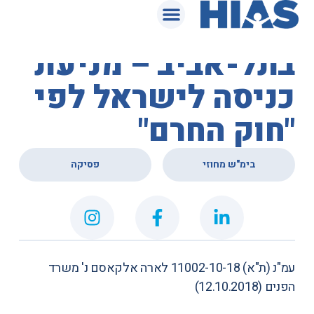
המאגר המשפטי
בית המשפט המחוזי
בתל-אביב – מניעת
כניסה לישראל לפי
"חוק החרם"
,
בימ"ש מחוזי
פסיקה
עמ"נ (ת"א) 11002-10-18
לארה אלקאסם נ' משרד
הפנים
(12.10.2018)