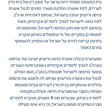
בית המשפט המחוזי דחה ערעור על
פסק דין של בית הדין
לעררים
, לפיו אושרה החלטת משרד הפנים לבטל אשרת
כניסה ורישיון ישיבה בישראל, שניתנו לאזרחית ארה"ב
לפני בואה לישראל לצורך לימודים אקדמיים, וזאת
בהתאם להוראות חוק הכניסה לישראל, המאפשרות
לעשות כן במקרים של מי שפועלים בארגון שקרא
ביודעין קריאה לחרם על ישראל או התחייב להשתתף
בחרם כאמור.
המערערת קיבלה אשרת כניסה ורישיון ישיבה עוד בהיותה
בארה"ב לצורך לימודים אקדמיים באוניברסיטה העברית.
במועד כניסתה לישראל תושאלה בנתב"ג, ושם הוחלט
לבטל את האשרה והרישיון שניתנו לה ולמנוע את כניסתה.
בהליכים שהתקיימו בבית הדין לעררים ובבית המשפט
המחוזי, הוסבר שהמערערת הייתה פעילה בתקופת
לימודיה בארגון, שבשיאו מנה 8 אנשים, ושקרא להחרים
חברה המייצרת חומוס בישראל, וכי היא אינה פעילה