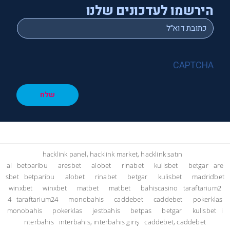
הירשמו לעדכונים שלנו
*
Email
CAPTCHA
שלח
hacklink panel, hacklink market, hacklink satın
al
betparibu
aresbet
alobet
rinabet
kulisbet
betgar
are
sbet
betparibu
alobet
rinabet
betgar
kulisbet
madridbet
winxbet
winxbet
matbet
matbet
bahiscasino
taraftarium2
4
taraftarium24
monobahis
caddebet
caddebet
pokerklas
monobahis
pokerklas
jestbahis
betpas
betgar
kulisbet
i
nterbahis
interbahis, interbahis giriş
caddebet, caddebet