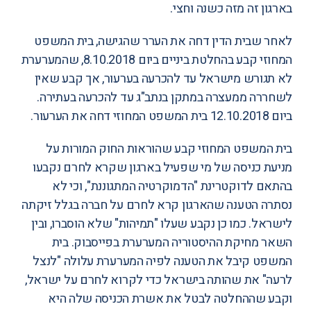
בארגון זה מזה כשנה וחצי.
לאחר שבית הדין דחה את הערר שהגישה, בית המשפט
המחוזי קבע ב
החלטת ביניים
ביום 8.10.2018, שהמערערת
לא תגורש מישראל עד להכרעה בערעור, אך קבע שאין
לשחררה ממעצרה במתקן בנתב"ג עד להכרעה בעתירה.
ביום 12.10.2018 בית המשפט המחוזי דחה את הערעור.
בית המשפט המחוזי קבע שהוראות החוק המורות על
מניעת כניסה של מי שפעיל בארגון שקרא לחרם נקבעו
בהתאם לדוקטרינת "הדמוקרטיה המתגוננת", וכי לא
נסתרה הטענה שהארגון קרא לחרם על חברה בגלל זיקתה
לישראל. כמו כן נקבע שעלו "תמיהות" שלא הוסברו, ובין
השאר מחיקת ההיסטוריה המערערת בפייסבוק. בית
המשפט קיבל את הטענה לפיה המערערת עלולה "לנצל
לרעה" את שהותה בישראל כדי לקרוא לחרם על ישראל,
וקבע שההחלטה לבטל את אשרת הכניסה שלה היא