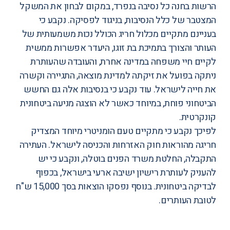
הרשות בחנה כל נסיבה בנפרד, במקום לבחון את המשקל
המצטבר של כלל הנסיבות, בניגוד לפסיקה. נקבע כי
בעניינם מתקיים מכלול חריג הכולל נכות משמעותית של
העותר והצורך בתמיכת בת זוגו, היעדר אפשרות ממשית
לקיים חיי משפחה במדינה אחרת, והעובדה שהעותרת
ניתקה בפועל את זיקתה למדינת מוצאה, התגיירה וקשרה
את חייה לישראל. עוד נקבע כי בנסיבות אלה גם החשש
הביטחוני פוחת, במיוחד כאשר לא הוצגה מניעה ביטחונית
קונקרטית.
לפיכך נקבע כי מתקיים טעם הומניטרי מיוחד המצדיק
חריגה מהוראות חוק האזרחות והכניסה לישראל. העתירה
התקבלה, החלטת משרד הפנים בוטלה, ונקבע כי יש
להעניק לעותרת רישיון ישיבה ארעי בישראל, בכפוף
לבדיקה ביטחונית. בנוסף נפסקו הוצאות בסך 15,000 ש"ח
לטובת העותרים.