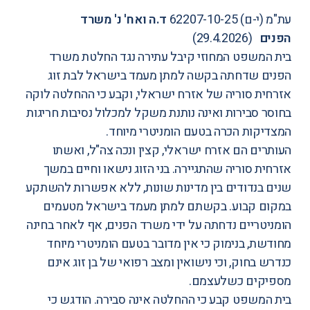
עת"מ (י-ם) 62207-10-25
ד.ה ואח' נ' משרד
הפנים
(29.4.2026)
בית המשפט המחוזי קיבל עתירה נגד החלטת משרד
הפנים שדחתה בקשה למתן מעמד בישראל לבת זוג
אזרחית סוריה של אזרח ישראלי, וקבע כי ההחלטה לוקה
בחוסר סבירות ואינה נותנת משקל למכלול נסיבות חריגות
המצדיקות הכרה בטעם הומניטרי מיוחד.
העותרים הם אזרח ישראלי, קצין ונכה צה"ל, ואשתו
אזרחית סוריה שהתגיירה. בני הזוג נישאו וחיים במשך
שנים בנדודים בין מדינות שונות, ללא אפשרות להשתקע
במקום קבוע. בקשתם למתן מעמד בישראל מטעמים
הומניטריים נדחתה על ידי משרד הפנים, אף לאחר בחינה
מחודשת, בנימוק כי אין מדובר בטעם הומניטרי מיוחד
כנדרש בחוק, וכי נישואין ומצב רפואי של בן זוג אינם
מספיקים כשלעצמם.
בית המשפט קבע כי ההחלטה אינה סבירה. הודגש כי