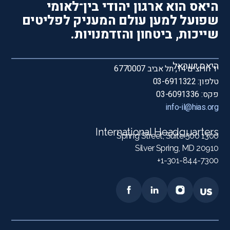
היאס הוא ארגון יהודי בין־לאומי
שפועל למען עולם המעניק לפליטים
שייכות, ביטחון והזדמנויות.
היאס ישראל
יד חרוצים 14, תל אביב 6770007
טלפון: 03-6911322
פקס: 03-6091336
info-il@hias.org
International Headquarters
1300 Spring Street, Suite 500
Silver Spring, MD 20910
1-301-844-7300+