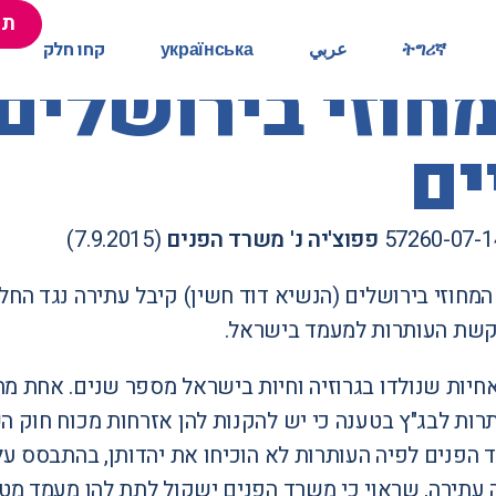
תר
תר
ትግሪኛ
ትግሪኛ
عربي
عربي
українська
українська
קחו חלק
קחו חלק
וזי בירושלים
ים
פפוצ'יה נ' משרד הפנים
(7.9.2015)
מחוזי בירושלים (הנשיא דוד חשין) קיבל עתירה נגד ה
קשת העותרות למעמד בישראל.
אחיות שנולדו בגרוזיה וחיות בישראל מספר שנים. אחת מ
רות לבג"ץ בטענה כי יש להקנות להן אזרחות מכוח חוק ה
הפנים לפיה העותרות לא הוכיחו את יהדותן, בהתבסס על 
 עתירה, שראוי כי משרד הפנים ישקול לתת להן מעמד מטע