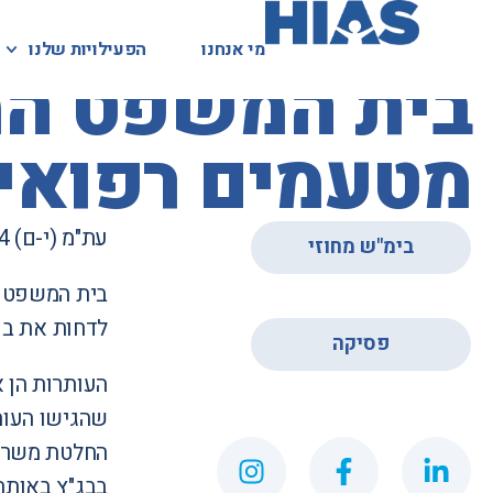
מי אנחנו
מי אנחנו
הפעילויות שלנו
הפעילויות שלנו
המאגר המשפטי
בית המשפט המח
מטעמים רפואי
עת"מ (י-ם) 57260-07-14
בימ"ש מחוזי
בית המשפט ה
,
לדחות את ב
פסיקה
העותרות הן 
שהגישו העות
החלטת משרד 
בבג"ץ באותה