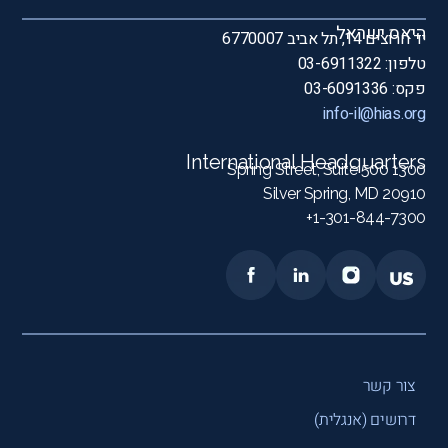
היאס ישראל
יד חרוצים 14, תל אביב 6770007
טלפון: 03-6911322
פקס: 03-6091336
info-il@hias.org
International Headquarters
1300 Spring Street, Suite 500
Silver Spring, MD 20910
1-301-844-7300+
צור קשר
דרושים (אנגלית)