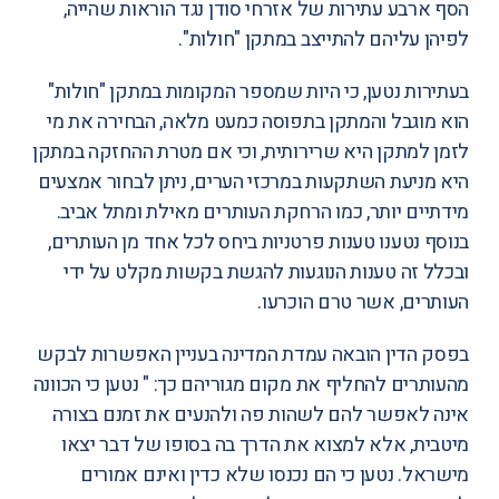
הסף ארבע עתירות של אזרחי סודן נגד הוראות שהייה,
לפיהן עליהם להתייצב במתקן "חולות".
בעתירות נטען, כי היות שמספר המקומות במתקן "חולות"
הוא מוגבל והמתקן בתפוסה כמעט מלאה, הבחירה את מי
לזמן למתקן היא שרירותית, וכי אם מטרת ההחזקה במתקן
היא מניעת השתקעות במרכזי הערים, ניתן לבחור אמצעים
מידתיים יותר, כמו הרחקת העותרים מאילת ומתל אביב.
בנוסף נטענו טענות פרטניות ביחס לכל אחד מן העותרים,
ובכלל זה טענות הנוגעות להגשת בקשות מקלט על ידי
העותרים, אשר טרם הוכרעו.
בפסק הדין הובאה עמדת המדינה בעניין האפשרות לבקש
מהעותרים להחליף את מקום מגוריהם כך: " נטען כי הכוונה
אינה לאפשר להם לשהות פה ולהנעים את זמנם בצורה
מיטבית, אלא למצוא את הדרך בה בסופו של דבר יצאו
מישראל. נטען כי הם נכנסו שלא כדין ואינם אמורים