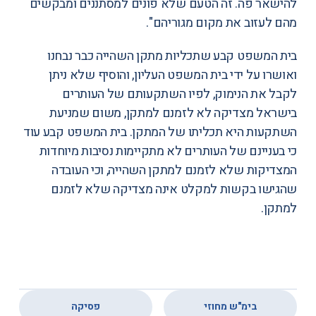
להישאר פה. זה הטעם שלא פונים למסתננים ומבקשים
מהם לעזוב את מקום מגוריהם".
בית המשפט קבע שתכליות מתקן השהייה כבר נבחנו
ואושרו על ידי בית המשפט העליון, והוסיף שלא ניתן
לקבל את הנימוק, לפיו השתקעותם של העותרים
בישראל מצדיקה לא לזמנם למתקן, משום שמניעת
השתקעות היא תכליתו של המתקן. בית המשפט קבע עוד
כי בעניינם של העותרים לא מתקיימות נסיבות מיוחדות
המצדיקות שלא לזמנם למתקן השהייה, וכי העובדה
שהגישו בקשות למקלט אינה מצדיקה שלא לזמנם
למתקן.
,
בימ"ש מחוזי
פסיקה