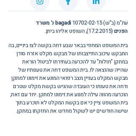
עת"מ (ב"ש) 10702-02-15
bagadi
נ' משרד
הפנים
(17.2.2015), השופט אליהו ביתן.
בית המשפט המחוזי בבאר שבע דחה בקשה לצו ביניים, בה
התבקש עיכוב התייצבותו של מבקש מקלט אזרח סודן
במתקן "חולות" עד להכרעה בעתירתו לביטול הוראת
שהייה שהוצאה לו. בית המשפט דחה את טענותיו של
מבקש המקלט בעניין מצב רפואי המונע את זימונו למתקן
ודחה את טענתו כי העובדה שהגיש בקשת מקלט שטרם
הוכרעה מהווה עילה למנוע את זימונו למתקן. יחד עם זאת,
בית המשפט ציין כי אם בקשת המקלט לא תוכרע בתוך
שישה חודשים יש לשקול מחדש את החזקתו במתקן.