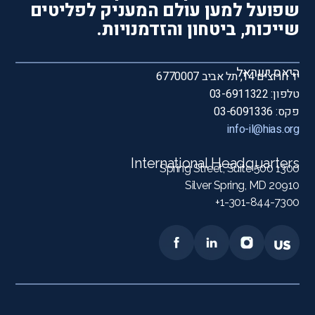
שפועל למען עולם המעניק לפליטים
שייכות, ביטחון והזדמנויות.
היאס ישראל
יד חרוצים 14, תל אביב 6770007
טלפון: 03-6911322
פקס: 03-6091336
info-il@hias.org
International Headquarters
1300 Spring Street, Suite 500
Silver Spring, MD 20910
1-301-844-7300+