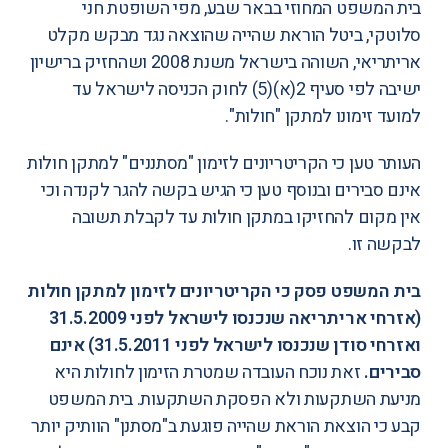
בית המשפט המחוזי בבאר שבע, מפי השופטת חני
סלוטקי, ביטל הוראת שהייה שהוצאה נגד מבקש מקלט
אריתריאי, השוהה בישראל משנת 2008 ושהחזיק ברישיון
ישיבה לפי סעיף 2(א)(5) לחוק הכניסה לישראל עד
למועד זימונו למתקן "חולות".
העותר טען כי הקריטריונים לזימון "מסתננים" למתקן חולות
אינם סבירים ובנוסף טען כי הגיש בקשה להגר לקנדה וכי
אין מקום להחזיקו במתקן חולות עד לקבלת תשובה
לבקשה זו.
בית המשפט פסק כי הקריטריונים לזימון למתקן חולות
(אזרחי אריתריאה שנכנסו לישראל לפני 31.5.2009
ואזרחי סודן שנכנסו לישראל לפני 31.5.2011) אינם
סבירים.
זאת נוכח העובדה שמטרת הזימון לחולות היא
מניעת השתקעות ולא הפסקת השתקעות. בית המשפט
קבע כי הוצאת הוראת שהייה פוגעת ב"מסתנן" הוותיק יותר