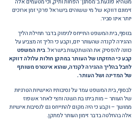
משהיא פוגעת ב"מסתנן" הפחות ותיק, וכי מטעמים אלה
זימונם דווקא של מי ששוהים בישראל פרקי זמן ארוכים
יותר אינו סביר.
בנוסף, בית המשפט התייחס לנימוק בדבר תחילת הליך
ההגירה לקנדה שהעותר יזם, וקבע כי הליך זה מצביע על
כוונה להפסיק את ההשתקעות בישראל.
בית המשפט
קבע כי החזקתו של העותר במתקן חולות עלולה דווקא
לחבל בהליך ההגירה לקנדה, שהוא אינטרס משותף
של המדינה ושל העותר.
לבסוף, בית המשפט עמד על נסיבותיו האישיות הטרגיות
של העותר – מות ביתו בת השנה וחצי לאחר אשפוז
ממושך – וקבע כי היה מקום להתייחס גם לנסיבות אישיות
אלה בהחלטה בדבר זימון העותר למתקן.