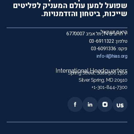
שפועל למען עולם המעניק לפליטים
שייכות, ביטחון והזדמנויות.
היאס ישראל
יד חרוצים 14, תל אביב 6770007
טלפון: 03-6911322
פקס: 03-6091336
info-il@hias.org
International Headquarters
1300 Spring Street, Suite 500
Silver Spring, MD 20910
1-301-844-7300+