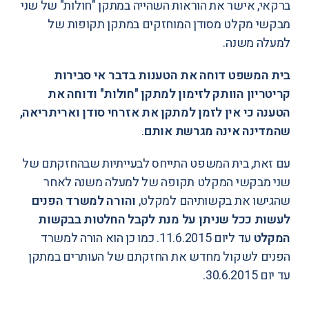
ברקאי, אישר את הוראות השהייה במתקן "חולות" של שני
מבקשי מקלט מסודן המוחזקים במתקן תקופות של
למעלה משנה.
בית המשפט דוחה את הטענות בדבר אי סבירות
קריטריון הוותק לזימון למתקן "חולות" ודוחה את
הטענה כי אין לזמן למתקן את אזרחי סודן ואריתריאה,
שהמדינה אינה מגרשת אותם
.
עם זאת, בית המשפט התייחס לבעייתיות שבהחזקתם של
שני מבקשי המקלט תקופה של למעלה משנה לאחר
שהגישו את בקשותיהם למקלט,
והורה למשרד הפנים
לעשות ככל שניתן על מנת לקבל החלטות בבקשות
המקלט
עד ליום 11.6.2015. כמו כן הוא הורה למשרד
הפנים לשקול מחדש את החזקתם של העותרים במתקן
עד יום 30.6.2015.