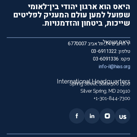
היאס הוא ארגון יהודי בין־לאומי
שפועל למען עולם המעניק לפליטים
שייכות, ביטחון והזדמנויות.
היאס ישראל
יד חרוצים 14, תל אביב 6770007
טלפון: 03-6911322
פקס: 03-6091336
info-il@hias.org
International Headquarters
1300 Spring Street, Suite 500
Silver Spring, MD 20910
1-301-844-7300+