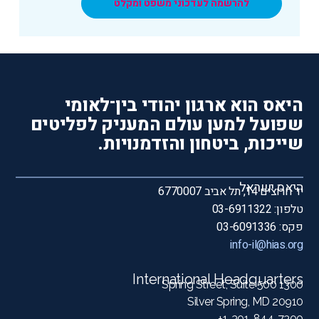
להרשמה לעדכוני משפט ומקלט
היאס הוא ארגון יהודי בין־לאומי
שפועל למען עולם המעניק לפליטים
שייכות, ביטחון והזדמנויות.
היאס ישראל
יד חרוצים 14, תל אביב 6770007
טלפון: 03-6911322
פקס: 03-6091336
info-il@hias.org
International Headquarters
1300 Spring Street, Suite 500
Silver Spring, MD 20910
1-301-844-7300+