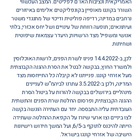
האמריקאית
ונציבות האו"ם לפליטים. המצב העכשווי
השורר בקונגו מאופיין בקונפליקטים אלימים באיזורים
נרחבים במדינה; רדיפה פוליטית ודיכוי של מתנגדי משטר
ועיתונאים; תופעה רווחת של עינויים ושל יחס אכזרי, בלתי
אנושי ומשפיל מצד הרשויות; היעדר עצמאות שיפוטית
ושחיתות.
לכן, ב-14.4.2022
פנינו
לשרת הפנים, לרשות האוכלוסין
ולמשרד החוץ, בבקשה לבטל את הסרת ההגנה הקבוצתית
מעל אזרחי קונגו. פנייתנו לא קיבלה כל התייחסות מצד
המדינה, ולכן ב-3.5.2022
עתרנו
לביהמ"ש לעניינים
מינהליים בירושלים בבקשה להורות על ביטול הסרת
ההגנה הקבוצתית, ופרסום החלטת שרת הפנים והתשתית
העובדתית עליה התבססה. יחד עם העתירה הוגשה בקשה
לצו ביניים וצו ארעי שיורו על הקפאת ההחלטה שעתידה
הייתה להיכנס לתוקף ב-6/5, ועל המשך חידוש רישיונות
הישיבה של אזרחי קונגו בישראל.