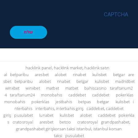
CAPTCHA
שלח
hacklink panel, hacklink market, hacklink satın
al
betparibu
aresbet
alobet
rinabet
kulisbet
betgar
are
sbet
betparibu
alobet
rinabet
betgar
kulisbet
madridbet
winxbet
winxbet
matbet
matbet
bahiscasino
taraftarium2
4
taraftarium24
monobahis
caddebet
caddebet
pokerklas
monobahis
pokerklas
jestbahis
betpas
betgar
kulisbet
i
nterbahis
interbahis, interbahis giriş
caddebet, caddebet
giriş
pusulabet
lunabet
kulisbet
alobet
caddebet
pokerkla
s
cratosroyal
aresbet
betcio
cratosroyal
grandpashabet,
grandpashabet giriş
korsan taksi istanbul, istanbul korsan
taksi
pusulabet