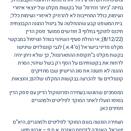
בחינה "ביתר זהירות" של בקשות מקלט של יוצאי איזורי
העימות, כולל התחייבות לא להרחיק לאיזורי העימות כלל;
בית המשפט קבע שההחלטה על ביטול ההגנה הקבוצתית
תיכנס לתוקף בחלוף 3 חודשים ממועד פסק הדין
(8/12/22); אי החלת סעיף השיהוי ב
נוהל הטיפול במבקשי
מקלט מדיני בישראל
(ס' 4.א.) לגבי קונגולזים שיגישו
בקשת מקלט ב"תקופת ההתארגנות", כך שלא ניתן יהיה
לדחות את בקשותיהם על הסף רק בשל שיהוי; הסרת
ההגנה לא תשנה את סוג הרישיון שבו מחזיקים
קונגולזים עד להכרעה בבקשות המקלט שלהם; והוצאות.
המסמכים שהוגשו בעתירה ופרוטוקול הדיון עם פסק הדין
בסופו הועלו לאתר המוקד לפליטים ולמהגרים
וזמינים
כאן
.
העתירה הוגשה בשם המוקד לפליטים ולמהגרים, היא"ס
ישראל, האגודה לזכויות האזרח, א.ס.ף – ארגון סיוע