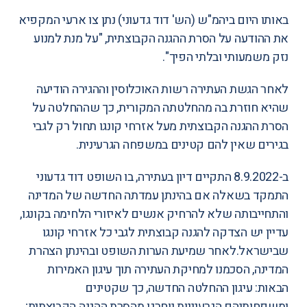
באותו היום ביהמ"ש (הש' דוד גדעוני)
נתן צו ארעי
המקפיא
את ההודעה על הסרת ההגנה הקבוצתית, "על מנת למנוע
נזק משמעותי ובלתי הפיך".
לאחר הגשת העתירה רשות האוכלוסין וההגירה הודיעה
שהיא חוזרת בה מהחלטתה המקורית, כך שההחלטה על
הסרת ההגנה הקבוצתית מעל אזרחי קונגו תחול רק לגבי
בגירים שאין להם קטינים במשפחה הגרעינית.
ב-8.9.2022 התקיים דיון בעתירה, בו השופט דוד גדעוני
התמקד בשאלה אם בהינתן עמדתה החדשה של המדינה
והתחייבותה שלא להרחיק אנשים לאיזורי הלחימה בקונגו,
עדיין יש הצדקה להגנה קבוצתית לגבי כל אזרחי קונגו
שבישראל.לאחר שמיעת הערות השופט ובהינתן הצהרת
המדינה, הסכמנו למחיקת העתירה תוך עיגון האמירות
הבאות: עיגון ההחלטה החדשה, כך שקטינים
ומשפחותיהם הגרעיניות יוחרגו מהסרת ההגנה הקבוצתית;