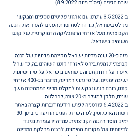
שרת הפנים
(פס"ד מיום 8.9.2022)
ב-3.5.2022 עתרנו, עם ארגוני פליטים נוספים ומבקשי
מקלט בישראל, נגד החלטת שרת הפנים להסיר את ההגנה
הקבוצתית מעל אזרחי הרפובליקה הדמוקרטית של קונגו
השוהים בישראל.
מזה כ-20 שנה מדינת ישראל מקיימת מדיניות של הגנה
קבוצתית זמנית ביחס לאזרחי קונגו השוהים בה, כך שחל
איסור על הרחקתם והם שוהים בישראל על פי רישיונות
ישיבה זמניים. על פי נתוני המדינה, מדובר בכ-400 אזרחי
קונגו, רובם הגישו בקשות למקלט מדיני
הממתינות משך
שנים, חלקן למעלה מ-20 שנה, להחלטה
.
ב-6.4.2022
פורסמה
לפתע הודעת דוברות קצרה באתר
רשות האוכלוסין, לפיה שרת הפנים הודיעה כי בתוך 30
ימים תוסר ההגנה הקבוצתית. עמדה זו עומדת בניגוד
לדיווחים של מקורות מהימנים, לרבות
מחלקת המדינה