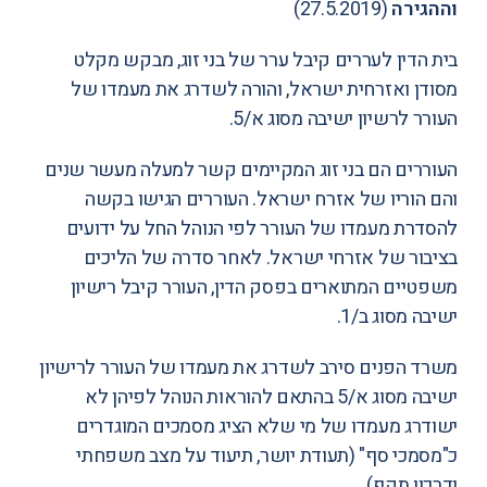
וההגירה
(27.5.2019)
בית הדין לעררים קיבל ערר של בני זוג, מבקש מקלט
מסודן ואזרחית ישראל, והורה לשדרג את מעמדו של
העורר לרשיון ישיבה מסוג א/5.
העוררים הם בני זוג המקיימים קשר למעלה מעשר שנים
והם הוריו של אזרח ישראל. העוררים הגישו בקשה
להסדרת מעמדו של העורר לפי הנוהל החל על ידועים
בציבור של אזרחי ישראל. לאחר סדרה של הליכים
משפטיים המתוארים בפסק הדין, העורר קיבל רישיון
ישיבה מסוג ב/1.
משרד הפנים סירב לשדרג את מעמדו של העורר לרישיון
ישיבה מסוג א/5 בהתאם להוראות הנוהל לפיהן לא
ישודרג מעמדו של מי שלא הציג מסמכים המוגדרים
כ"מסמכי סף" (תעודת יושר, תיעוד על מצב משפחתי
ודרכון תקף).