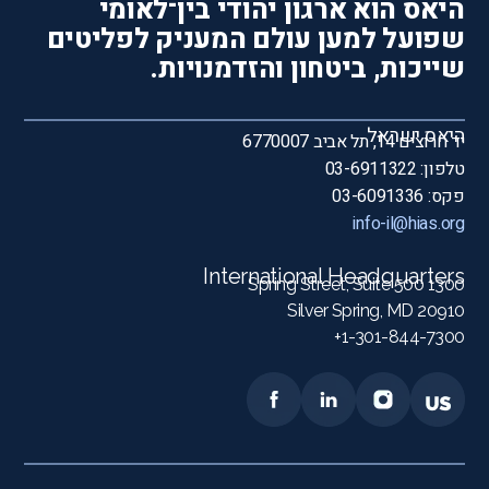
היאס הוא ארגון יהודי בין־לאומי
שפועל למען עולם המעניק לפליטים
שייכות, ביטחון והזדמנויות.
היאס ישראל
יד חרוצים 14, תל אביב 6770007
טלפון: 03-6911322
פקס: 03-6091336
info-il@hias.org
International Headquarters
1300 Spring Street, Suite 500
Silver Spring, MD 20910
1-301-844-7300+