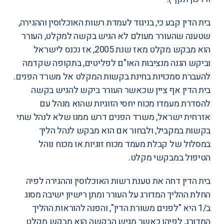
בית הדין קבע כי, בניגוד לעמדת רשות האוכלוסין וההגירה,
שטענה שהעורר מעולם לא הגיש בקשה למקלט, העורר
הוא מבקש מקלט מאז שנת 2005, אז נכנס לישראל
וביקש הגנה מנציבות האו"ם לפליטים, בתקופה שקדמה
להעברת סמכויות בחינת בקשות המקלט אל משרד הפנים.
בית הדין אף ציין שכאשר העורר ביקש להגיש בקשה
להסדרת מעמדו מכוח יחסי הזוגיות שהוא מנהל עם
אזרחית ישראל, משרד הפנים דרש ממנו שלא לנהל שתי
בקשות במקביל, ולבחור אם הוא מבקש לנהל הליך
במסלול של קבלת מעמד מכוח זוגיות או מכוח נוהל
הטיפול במבקשי מקלט.
בית הדין דחה את טענת רשות האוכלוסין וההגירה לפיה
החלת ההליך המדורג על העורר ומתן רישיון ישיבה מסוג
ב/1 היא "לפנים משורת הדין", והפנה להוראות ההליך
המדורג, לפיהן כאשר מגיש הבקשה הוא מבקש מקלט