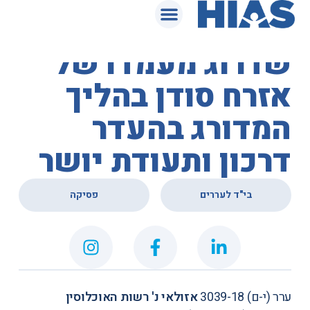
המאגר המשפטי
בית הדין לעררים –
שדרוג מעמדו של
אזרח סודן בהליך
המדורג בהעדר
דרכון ותעודת יושר
,
בי"ד לעררים
פסיקה
ערר (י-ם) 3039-18
אזולאי נ' רשות האוכלוסין