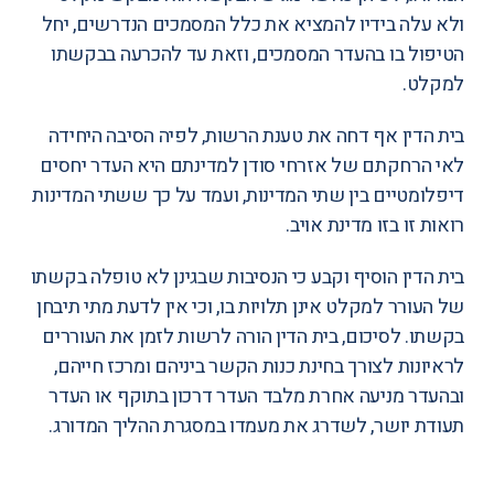
ולא עלה בידיו להמציא את כלל המסמכים הנדרשים, יחל
הטיפול בו בהעדר המסמכים, וזאת עד להכרעה בבקשתו
למקלט.
בית הדין אף דחה את טענת הרשות, לפיה הסיבה היחידה
לאי הרחקתם של אזרחי סודן למדינתם היא העדר יחסים
דיפלומטיים בין שתי המדינות, ועמד על כך ששתי המדינות
רואות זו בזו מדינת אויב.
בית הדין הוסיף וקבע כי הנסיבות שבגינן לא טופלה בקשתו
של העורר למקלט אינן תלויות בו, וכי אין לדעת מתי תיבחן
בקשתו. לסיכום, בית הדין הורה לרשות לזמן את העוררים
לראיונות לצורך בחינת כנות הקשר ביניהם ומרכז חייהם,
ובהעדר מניעה אחרת מלבד העדר דרכון בתוקף או העדר
תעודת יושר, לשדרג את מעמדו במסגרת ההליך המדורג.