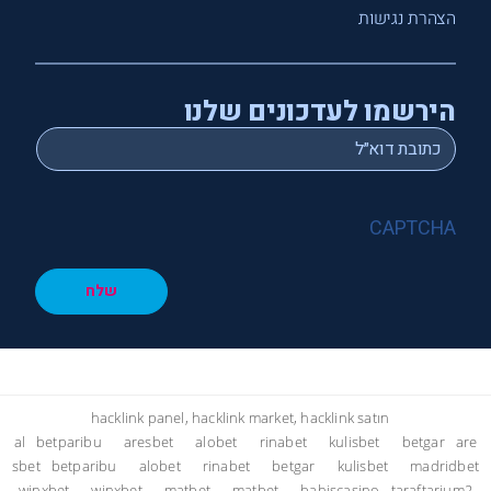
הצהרת נגישות
הירשמו לעדכונים שלנו
*
Email
CAPTCHA
שלח
hacklink panel, hacklink market, hacklink satın
al
betparibu
aresbet
alobet
rinabet
kulisbet
betgar
are
sbet
betparibu
alobet
rinabet
betgar
kulisbet
madridbet
winxbet
winxbet
matbet
matbet
bahiscasino
taraftarium2