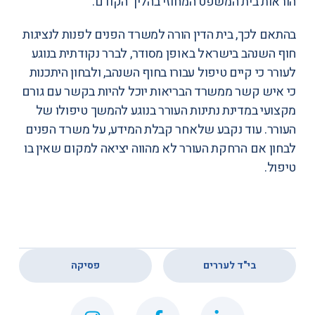
הוראות בית המשפט המחוזי בהליך הקודם.
בהתאם לכך, בית הדין הורה למשרד הפנים לפנות לנציגות
חוף השנהב בישראל באופן מסודר, לברר נקודתית בנוגע
לעורר כי קיים טיפול עבורו בחוף השנהב, ולבחון היתכנות
כי איש קשר ממשרד הבריאות יוכל להיות בקשר עם גורם
מקצועי במדינת נתינות העורר בנוגע להמשך טיפולו של
העורר. עוד נקבע שלאחר קבלת המידע, על משרד הפנים
לבחון אם הרחקת העורר לא מהווה יציאה למקום שאין בו
טיפול.
,
בי"ד לעררים
פסיקה