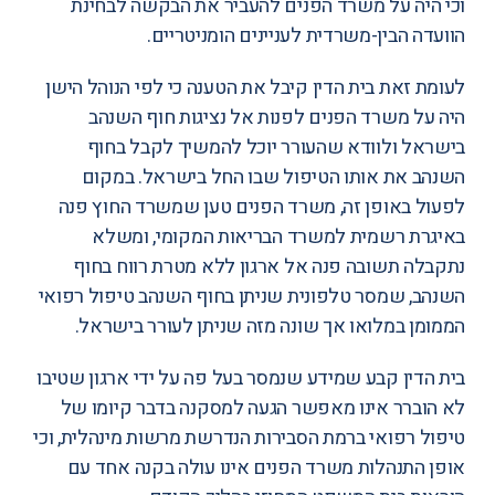
וכי היה על משרד הפנים להעביר את הבקשה לבחינת
הוועדה הבין-משרדית לעניינים הומניטריים.
לעומת זאת בית הדין קיבל את הטענה כי לפי הנוהל הישן
היה על משרד הפנים לפנות אל נציגות חוף השנהב
בישראל ולוודא שהעורר יוכל להמשיך לקבל בחוף
השנהב את אותו הטיפול שבו החל בישראל. במקום
לפעול באופן זה, משרד הפנים טען שמשרד החוץ פנה
באיגרת רשמית למשרד הבריאות המקומי, ומשלא
נתקבלה תשובה פנה אל ארגון ללא מטרת רווח בחוף
השנהב, שמסר טלפונית שניתן בחוף השנהב טיפול רפואי
הממומן במלואו אך שונה מזה שניתן לעורר בישראל.
בית הדין קבע שמידע שנמסר בעל פה על ידי ארגון שטיבו
לא הוברר אינו מאפשר הגעה למסקנה בדבר קיומו של
טיפול רפואי ברמת הסבירות הנדרשת מרשות מינהלית, וכי
אופן התנהלות משרד הפנים אינו עולה בקנה אחד עם