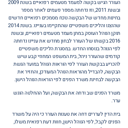
העורר הגיש בקשה למעמד מטעמים רפואיים בשנת 2009
ובשנת 2011, וזו נדחתה מספר פעמים לאחר מספר
בחינות מחדש של הבקשה נוכח מסמכים רפואיים חדשים
שהוצגו והליכים משפטיים שהתקיימו בעניינו. בשנת 2014
תוקן הנוהל העוסק במתן מעמד מטעמים רפואיים, ובשנת
2016 בקשתו של העורר לבחון מחדש את עניינו נדחתה
לפי הנוהל בנוסחו החדש. במסגרת הליכים משפטיים
קודמים שהעורר ניהל,
בית המשפט המחוזי קבע
שיש
להכריע בבקשת העורר לפי הוראות הנוהל במועד הגשת
הבקשה, להבדיל מהוראות הנוהל המעודכן, והחזיר את
הבקשה לבחינת משרד הפנים לפי הוראות הנוהל הישן.
משרד הפנים שב ודחה את הבקשה, ועל ההחלטה הוגש
ערר.
בית הדין לעררים דחה את טענות העורר כי היה על משרד
הפנים לקבל, לפי הנוהל הישן, חוות דעת רפואית משלו,