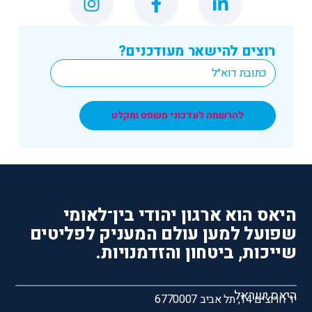
רוצים להישאר מעודכנים?
*
Email
להרשמה לעדכוני משפט ומקלט
היאס הוא ארגון יהודי בין־לאומי
שפועל למען עולם המעניק לפליטים
שייכות, ביטחון והזדמנויות.
היאס ישראל
יד חרוצים 14, תל אביב 6770007