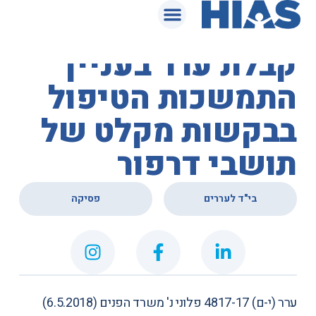
המאגר המשפטי
בית הדין לעררים –
קבלת ערר בעניין
התמשכות הטיפול
בבקשות מקלט של
תושבי דרפור
,
בי"ד לעררים
פסיקה
ערר (י-ם) 4817-17
פלוני נ' משרד הפנים
(6.5.2018)