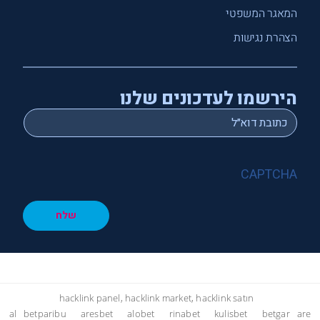
המאגר המשפטי
הצהרת נגישות
הירשמו לעדכונים שלנו
*
Email
CAPTCHA
שלח
hacklink panel, hacklink market, hacklink satın
al
betparibu
aresbet
alobet
rinabet
kulisbet
betgar
are