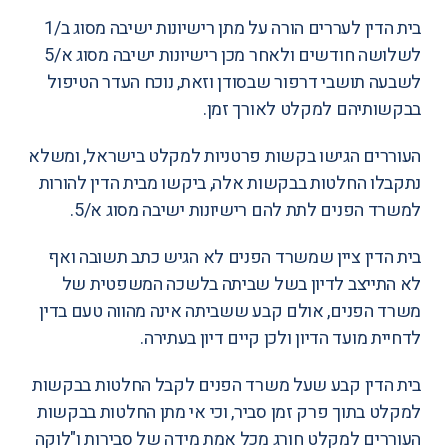
בית הדין לעררים הורה על מתן רישיונות ישיבה מסוג ב/1
לשלושה חודשים ולאחר מכן רישיונות ישיבה מסוג א/5
לשבעה תושבי דרפור שבסודן וזאת, נוכח העדר הטיפול
בבקשותיהם למקלט לאורך זמן.
העוררים הגישו בקשות פרטניות למקלט בישראל, ומשלא
נתקבלו החלטות בבקשות אלה, ביקשו מבית הדין להורות
למשרד הפנים לתת להם רישיונות ישיבה מסוג א/5.
בית הדין ציין שמשרד הפנים לא הגיש כתב תשובה ואף
לא התייצב לדיון בשל שביתה בלשכה המשפטית של
משרד הפנים, אולם קבע ששביתה אינה מהווה טעם בדין
לדחיית מועד הדיון ולכן קיים דיון בעתירה.
בית הדין קבע שעל משרד הפנים לקבל החלטות בבקשות
למקלט בתוך פרק זמן סביר, וכי אי מתן החלטות בבקשות
העוררים למקלט חורג מכל אמת מידה של סבירות ו"לוקה