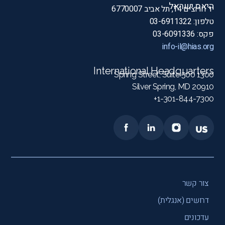
היאס ישראל
יד חרוצים 14, תל אביב 6770007
טלפון: 03-6911322
פקס: 03-6091336
info-il@hias.org
International Headquarters
1300 Spring Street, Suite 500
Silver Spring, MD 20910
1-301-844-7300+
צור קשר
דרושים (אנגלית)
עדכונים