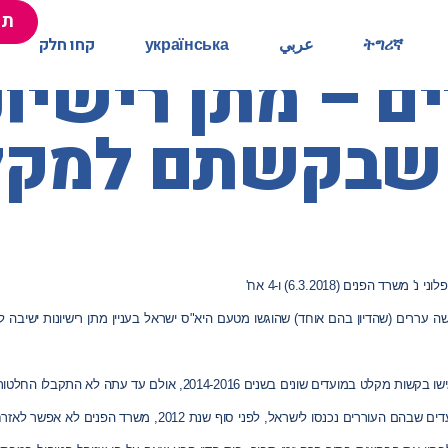
תר
תר
ትግሪኛ
ትግሪኛ
عربي
عربي
українська
українська
קחו חלק
קחו חלק
 שבקשתם למקל
פלוני נ' משרד הפנים
(6.3.2018) ו-4 אח'
שה עררים (שהדיון בהם אוחד) שהוגשו מטעם היא"ס ישראל בעניין מתן רישיונות ישיבה 
שו בקשות מ
קלט
במועדים שונים בשנים 2014-2016, אולם עד עתה לא התקבלו החלטות בבקשות אלה.
ם נכנסו לישראל, לפני סוף שנת 2012, משרד הפנים לא אפשר לאזרחי סודן להגיש בקשות פרטניות למ