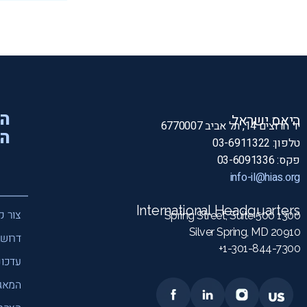
הי
היאס ישראל
יד חרוצים 14, תל אביב 6770007
המ
טלפון: 03-6911322
פקס: 03-6091336
info-il@hias.org
International Headquarters
צור ק
1300 Spring Street, Suite 500
Silver Spring, MD 20910
דרושי
1-301-844-7300+
עדכונ
המאג