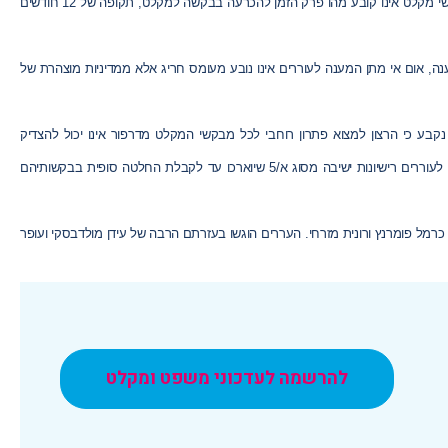
י מ
קלט
אינו קובע מהו פרק הזמן להכרעה בבקשה למ
קלט
, תקופה של 12 חודשים
, אום אי מתן המענה לעוררים אינו נובע מעומס חריג אלא ממדיניות מוצהרת של
נקבע כי הרצון למצוא פתרון רוחבי לכל מבקשי המ
קלט
מדרפור אינו יכול להצדיק
. לפיכך, בית הדין הורה שבהעדר מניעה ביטחונית, משרד הפנים ינפיק לעוררים רישיונות ישיבה מסוג א/5 שיוארכו עד לקבלת החלטה סופית בבקשותיהם
ו"ד כרמל פומרנץ ורונית מזרחי. העררים הוגשו בעזרתם הרבה של עידן מולדבסקי ועופר
להרשמה לעדכוני משפט ומקלט