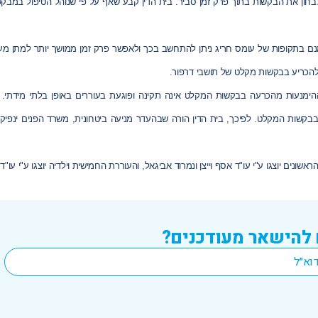
בחון את הבקשות בתוך פרק זמן סביר. בית הדין קבע שאף על פי שנוהל הטיפול במבקש
ם בתקופות של עומס חריג ניתן להתחשב בכך ולאפשר פרק זמן ממושך יותר למתן מענה
הכריע בבקשות מ
קלט
של תושבי דרפור.
ההימנעות מהכרעה בבקשות המ
קלט
אינה תקינה ופוגעת בעוררים באופן בלתי מידתי. 
בבקשות המ
קלט
אשונים יוצגו ע"י עו"ד אסף וייצן ונמרוד אביגאל, והעוררת החמישית וילדיה יוצגו ע"י ע
 להישאר מעודכנים?