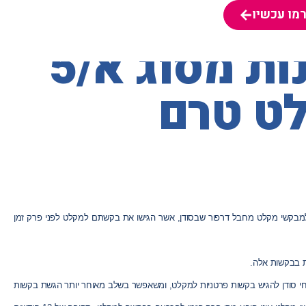
מו עכשיו
מו עכשיו
בית הדין לעררים – מתן רישיונות מסוג א/5
ט טרם
למבקשי מ
קלט
מחבל דרפור שבסודן, אשר הגישו את בקשתם למ
קלט
לפני פרק זמן
קלט
, ומשאפשר בשלב מאוחר יותר הגשת בקשות