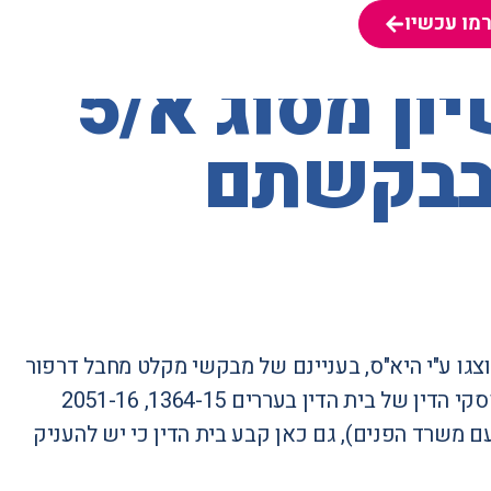
מו עכשיו
מו עכשיו
בית הדין לעררים – הענקת רישיון מסוג א/5
 בבקשתם
גו ע"י היא"ס, בעניינם של מבקשי מקלט מחבל דרפור
הממתינים תקופות ממושכות להכרעה בבקשותיהם למקלט. בהמשך לפסקי הדין של בית הדין בעררים 1364-15, 2051-16
מטעם משרד הפנים), גם כאן קבע בית הדין כי יש להעניק