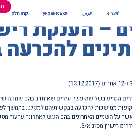
תר
תר
ትግሪኛ
ትግሪኛ
عربي
عربي
українська
українська
קחו חלק
קחו חלק
תינים להכרעה
ררים הכריע בשלושה-עשר עררים שאוחדו, בהם שמונה שיוצ
2150-16 (אשר על השניים האחרונים בהם הוגש לאחרונה ערעור 
ים רישיון מסוג א/5.