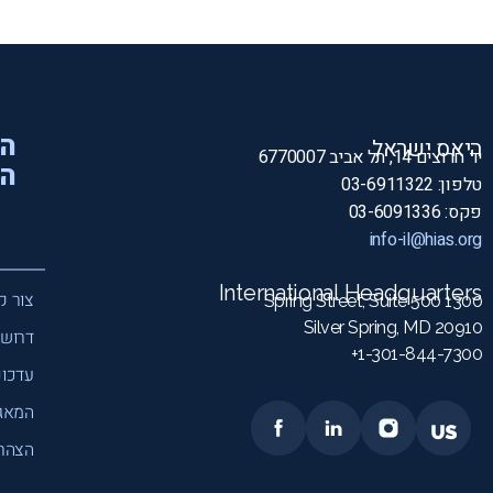
הי
היאס ישראל
יד חרוצים 14, תל אביב 6770007
המ
טלפון: 03-6911322
פקס: 03-6091336
info-il@hias.org
International Headquarters
צור ק
1300 Spring Street, Suite 500
Silver Spring, MD 20910
דרושי
1-301-844-7300+
עדכונ
המאג
הצהרת