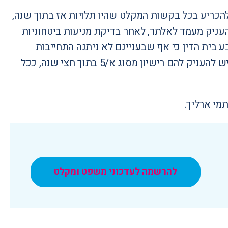
ם לב להתחייבות המדינה מיום 16.2.2015 במסגרת בג"ץ 8665/14 להכריע בכל בקשות המקלט שהיו תלויות אז בתוך שנה,
העניק מעמד לאלתר, לאחר בדיקת מניעות ביטחוניות
בית הדין כי אף שבעניינם לא ניתנה התחייבות
להכריע בתוך זמן קצוב, ההשתהות בהכרעה בבקשותיהם אינה סבירה, ויש להעניק להם רישיון מסוג א/5 בתוך חצי שנה, ככל
מי ארליך.
להרשמה לעדכוני משפט ומקלט