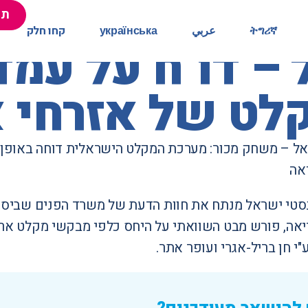
תר
תר
ትግሪኛ
ትግሪኛ
عربي
عربي
українська
українська
קחו חלק
קחו חלק
– דו"ח על עמ
לט של אזרחי 
ל – משחק מכור: מערכת המקלט הישראלית דוחה באופן 
יאה
סטי ישראל מנתח את חוות הדעת של משרד הפנים שביס
אה, פורש מבט השוואתי על היחס כלפי מבקשי מקלט ארי
"י חן בריל-אגרי ועופר אתר.