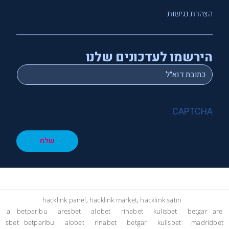
הצהרת נגישות
הירשמו לעדכונים שלנו
*
Email
CAPTCHA
שלח
hacklink panel, hacklink market, hacklink satın
al
betparibu
aresbet
alobet
rinabet
kulisbet
betgar
are
sbet
betparibu
alobet
rinabet
betgar
kulisbet
madridbet