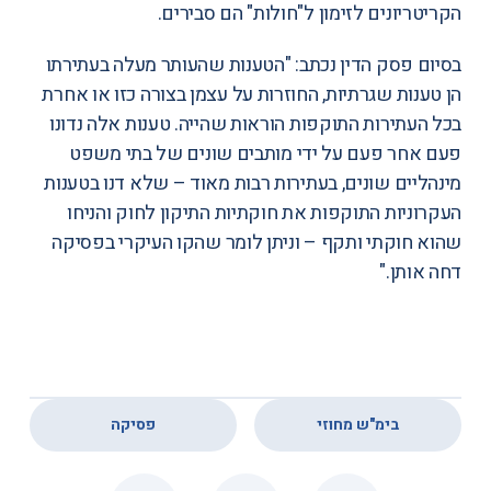
הקריטריונים לזימון ל"חולות" הם סבירים.
בסיום פסק הדין נכתב: "הטענות שהעותר מעלה בעתירתו
הן טענות שגרתיות, החוזרות על עצמן בצורה כזו או אחרת
בכל העתירות התוקפות הוראות שהייה. טענות אלה נדונו
פעם אחר פעם על ידי מותבים שונים של בתי משפט
מינהליים שונים, בעתירות רבות מאוד – שלא דנו בטענות
העקרוניות התוקפות את חוקתיות התיקון לחוק והניחו
שהוא חוקתי ותקף – וניתן לומר שהקו העיקרי בפסיקה
דחה אותן."
,
בימ"ש מחוזי
פסיקה