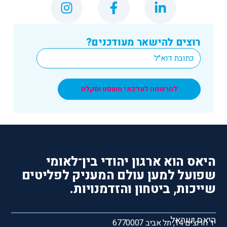
רוצים להישאר מעודכנים?
*
Email
להרשמה לעדכוני משפט ומקלט
היאס הוא ארגון יהודי בין־לאומי
שפועל למען עולם המעניק לפליטים
שייכות, ביטחון והזדמנויות.
היאס ישראל
יד חרוצים 14, תל אביב 6770007