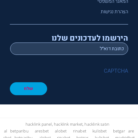
המאגר המשפטי
הצהרת נגישות
הירשמו לעדכונים שלנו
*
Email
CAPTCHA
שלח
hacklink panel, hacklink market, hacklink satın
al
betparibu
aresbet
alobet
rinabet
kulisbet
betgar
are
sbet
betparibu
alobet
rinabet
betgar
kulisbet
madridbet