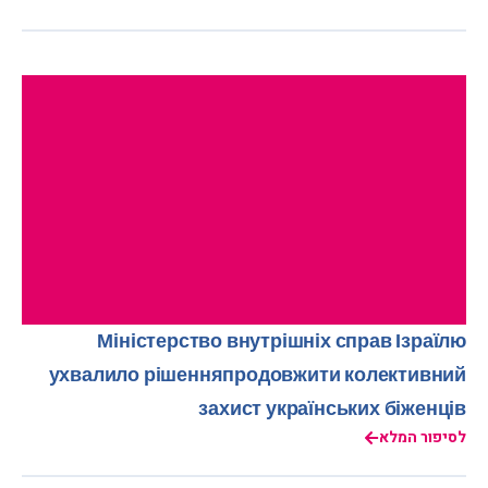
Міністерство внутрішніх справ Ізраїлю
ухвалило рішенняпродовжити колективний
захист українських біженців
לסיפור המלא