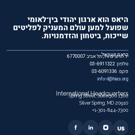
היאס הוא ארגון יהודי בין־לאומי
שפועל למען עולם המעניק לפליטים
שייכות, ביטחון והזדמנויות.
היאס ישראל
יד חרוצים 14, תל אביב 6770007
טלפון: 03-6911322
פקס: 03-6091336
info-il@hias.org
International Headquarters
1300 Spring Street, Suite 500
Silver Spring, MD 20910
1-301-844-7300+