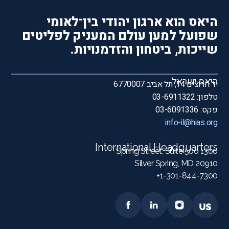
היאס הוא ארגון יהודי בין־לאומי
שפועל למען עולם המעניק לפליטים
שייכות, ביטחון והזדמנויות.
היאס ישראל
יד חרוצים 14, תל אביב 6770007
טלפון: 03-6911322
פקס: 03-6091336
info-il@hias.org
International Headquarters
1300 Spring Street, Suite 500
Silver Spring, MD 20910
1-301-844-7300+