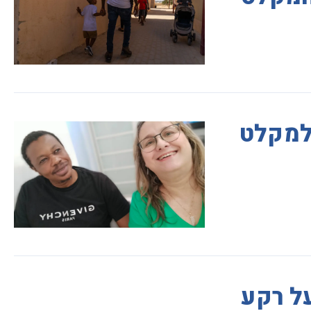
למקלט
ל רקע