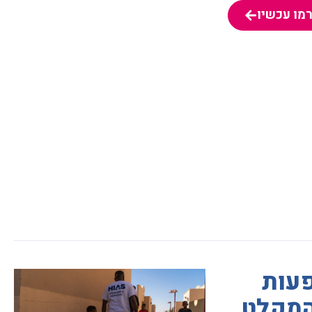
מו עכשיו
פעות
המקלט