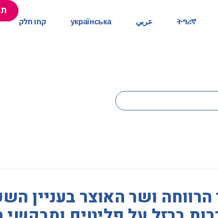
תר
ትግሪኛ
عربي
українська
קחו חלק
הרווחה ושר האוצר בעניין הש
ות ברזל על פליטים ומבקשי 