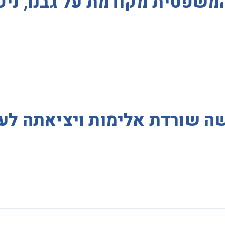
משפטית מקודמת על גבנו, ניפג
ה שורדת אלימות ויציאתה לע