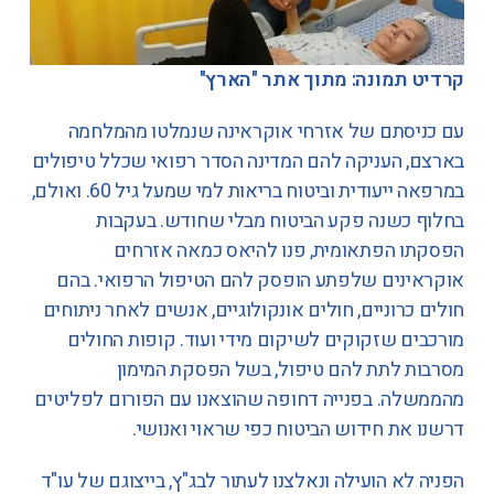
קרדיט תמונה: מתוך אתר "הארץ"
עם כניסתם של אזרחי אוקראינה שנמלטו מהמלחמה
בארצם, העניקה להם המדינה הסדר רפואי שכלל טיפולים
במרפאה ייעודית וביטוח בריאות למי שמעל גיל 60. ואולם,
בחלוף כשנה פקע הביטוח מבלי שחודש. בעקבות
הפסקתו הפתאומית, פנו להיאס כמאה אזרחים
אוקראינים שלפתע הופסק להם הטיפול הרפואי. בהם
חולים כרוניים, חולים אונקולוגיים, אנשים לאחר ניתוחים
מורכבים שזקוקים לשיקום מידי ועוד. קופות החולים
מסרבות לתת להם טיפול, בשל הפסקת המימון
מהממשלה. בפנייה דחופה שהוצאנו עם הפורום לפליטים
דרשנו את חידוש הביטוח כפי שראוי ואנושי.
הפניה לא הועילה ונאלצנו לעתור לבג"ץ, בייצוגם של עו"ד