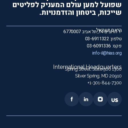
שפועל למען עולם המעניק לפליטים
שייכות, ביטחון והזדמנויות.
היאס ישראל
יד חרוצים 14, תל אביב 6770007
טלפון: 03-6911322
פקס: 03-6091336
info-il@hias.org
International Headquarters
1300 Spring Street, Suite 500
Silver Spring, MD 20910
1-301-844-7300+