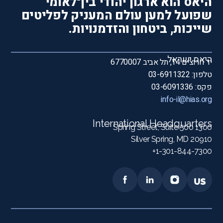
היאס הוא ארגון יהודי בין־לאומי
שפועל למען עולם המעניק לפליטים
שייכות, ביטחון והזדמנויות.
היאס ישראל
יד חרוצים 14, תל אביב 6770007
טלפון: 03-6911322
פקס: 03-6091336
info-il@hias.org
International Headquarters
1300 Spring Street, Suite 500
Silver Spring, MD 20910
1-301-844-7300+