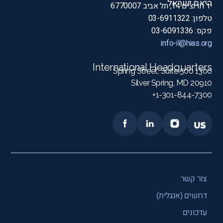
היאס ישראל
יד חרוצים 14, תל אביב 6770007
טלפון: 03-6911322
פקס: 03-6091336
info-il@hias.org
International Headquarters
1300 Spring Street, Suite 500
Silver Spring, MD 20910
1-301-844-7300+
צור קשר
דרושים (אנגלית)
עדכונים