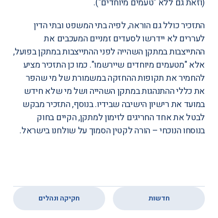
(וזאת גם ללא "טעמים מיוחדים").
התזכיר כולל גם הוראה, לפיה בתי המשפט ובתי הדין
לעררים לא יידרשו לסעדים זמניים המעכבים את
ההתייצבות במתקן השהייה לפני ההתייצבות במתקן בפועל,
אלא "מטעמים מיוחדים שיירשמו". כמו כן התזכיר מציע
להחמיר את תקופות ההחזקה במשמורת של מי שהפר
את כללי ההתנהגות במתקן השהייה ושל מי שלא חידש
במועד את רישיון הישיבה שבידיו. בנוסף, התזכיר מבקש
לבטל את אחד החריגים לזימון למתקן, הקיים בחוק
בנוסחו הנוכחי – הורה לקטין הסמוך על שולחנו בישראל.
,
חדשות
חקיקה ונהלים