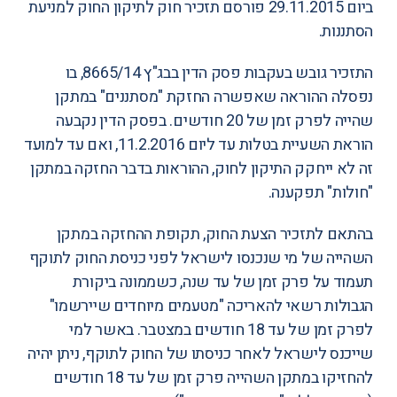
ביום 29.11.2015 פורסם תזכיר חוק לתיקון החוק למניעת
הסתננות.
התזכיר גובש בעקבות פסק הדין בבג"ץ 8665/14, בו
נפסלה ההוראה שאפשרה החזקת "מסתננים" במתקן
שהייה לפרק זמן של 20 חודשים. בפסק הדין נקבעה
הוראת השעיית בטלות עד ליום 11.2.2016, ואם עד למועד
זה לא ייחקק התיקון לחוק, ההוראות בדבר החזקה במתקן
"חולות" תפקענה.
בהתאם לתזכיר הצעת החוק, תקופת ההחזקה במתקן
השהייה של מי שנכנסו לישראל לפני כניסת החוק לתוקף
תעמוד על פרק זמן של עד שנה, כשממונה ביקורת
הגבולות רשאי להאריכה "מטעמים מיוחדים שיירשמו"
לפרק זמן של עד 18 חודשים במצטבר. באשר למי
שייכנס לישראל לאחר כניסתו של החוק לתוקף, ניתן יהיה
להחזיקו במתקן השהייה פרק זמן של עד 18 חודשים