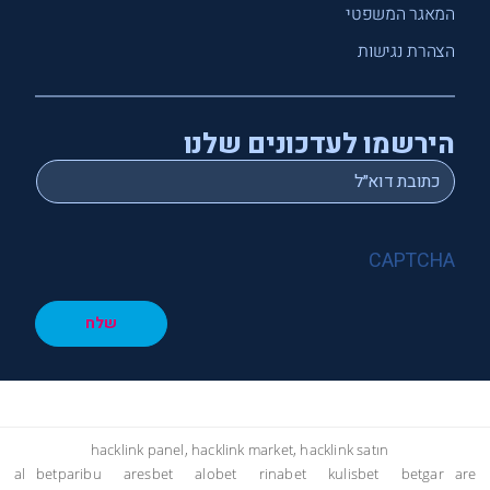
המאגר המשפטי
הצהרת נגישות
הירשמו לעדכונים שלנו
*
Email
CAPTCHA
שלח
hacklink panel, hacklink market, hacklink satın
al
betparibu
aresbet
alobet
rinabet
kulisbet
betgar
are