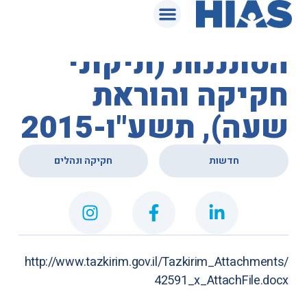
המאגר המשפטי
תזכיר חוק למניעת
הסתננות (תיקוני
חקיקה והוראת
שעה), תשע"ו-2015
,
חדשות
חקיקה ונהלים
http://www.tazkirim.gov.il/Tazkirim_Attachments/
42591_x_AttachFile.docx