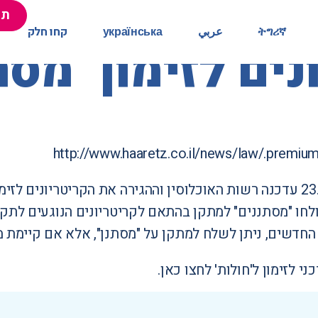
תר
תר
ትግሪኛ
ትግሪኛ
عربي
عربي
українська
українська
קחו חלק
קחו חלק
נים לזימון "מס
http://www.haaretz.co.il/news/law/.premiu
ביום 23.8.2015 עדכנה רשות האוכלוסין וההגירה את הקריטריונ
ולחו "מסתננים" למתקן בהתאם לקריטריונים הנוגעים לתקו
החדשים, ניתן לשלח למתקן על "מסתנן", אלא אם קיימת מניע
ני לזימון ל'חולות'
לחצו כאן
.