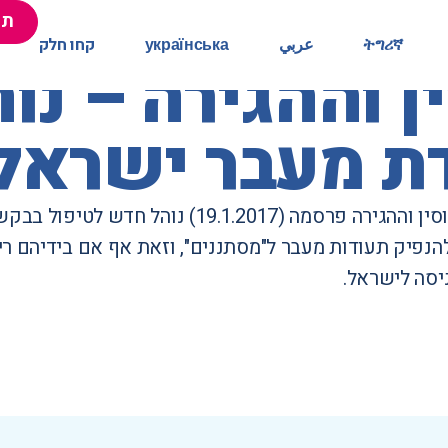
תר
תר
ትግሪኛ
ትግሪኛ
عربي
عربي
українська
українська
קחו חלק
קחו חלק
 וההגירה – נו
ת מעבר ישראלי
וההגירה פרסמה (19.1.2017
) נוהל חדש לטיפול בבקש