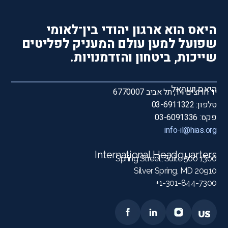
היאס הוא ארגון יהודי בין־לאומי
שפועל למען עולם המעניק לפליטים
שייכות, ביטחון והזדמנויות.
היאס ישראל
יד חרוצים 14, תל אביב 6770007
טלפון: 03-6911322
פקס: 03-6091336
info-il@hias.org
International Headquarters
1300 Spring Street, Suite 500
Silver Spring, MD 20910
1-301-844-7300+