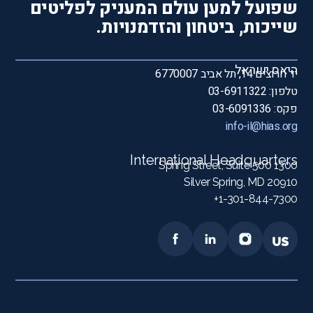
שפועל למען עולם המעניק לפליטים
שייכות, ביטחון והזדמנויות.
היאס ישראל
יד חרוצים 14, תל אביב 6770007
טלפון: 03-6911322
פקס: 03-6091336
info-il@hias.org
International Headquarters
1300 Spring Street, Suite 500
Silver Spring, MD 20910
1-301-844-7300+