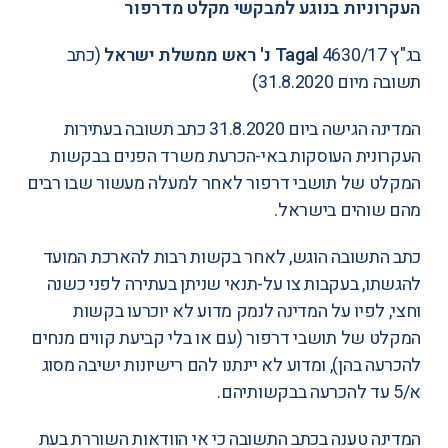
העקרוניות בנוגע למבקשי מקלט מדרפור
בג"ץ 4630/17
Tagal
נ' ראש ממשלת ישראל
(
כתב
תשובה מיום 31.8.2020
)
המדינה הגישה ביום 31.8.2020
כתב תשובה בעתירות
העקרונית העוסקות באי-הכרעת משרד הפנים בבקשות
המקלט של תושבי דרפור לאחר למעלה מעשור שבו רבים
מהם שוהים בישראל.
כתב התשובה הוגש, לאחר בקשות רבות להארכת המועד
להגשתו, בעקבות
צו על-תנאי
שניתן בעתירה לפני כשנה
וחצי, לפיו על המדינה לנמק מדוע לא יוכרעו בקשות
המקלט של תושבי דרפור (עם או בלי קביעת קווים מנחים
להכרעה בהן), ומדוע לא יינתנו להם רישיונות ישיבה מסוג
א/5 עד להכרעה בבקשותיהם.
המדינה טענה בכתב התשובה כי אי הוודאות השוררת בעת