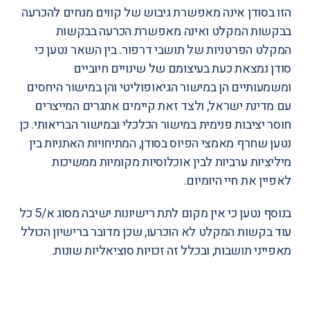
הזו בסודן אינה מאפשרת גיבוש של קווים מנחים להכרעה
בבקשות המקלט ואינה מאפשרת הכרעה בבקשות
המקלט הפרטניות של תושבי דרפור. בין השאר נטען כי
סודן נמצאת כעת בעיצומם של שינויים חיוביים
ומשמעותיים הן במישור הגיאופוליטי והן במישור היחסים
עם מדינת ישראל, ולצד זאת קיימים אתגרים המייצרים
חוסר יציבות פנימית במישור הכלכלי ובמישור הבריאותי. כן
נטען שחרף מאמצי הפיוס בסודן, המתיחויות האתניות בין
מיליציות ערביות לבין אוכלוסיות מקומיות ממשיכות
לאפיין את חיי היומיום.
בנוסף נטען כי אין מקום לתת רישיונות ישיבה מסוג א/5 כל
עוד בקשות המקלט לא הוכרעו, שכן מדובר ברישיון הכולל
מאפייני תושבות, ובכלל זה זכויות סוציאליות שונות.