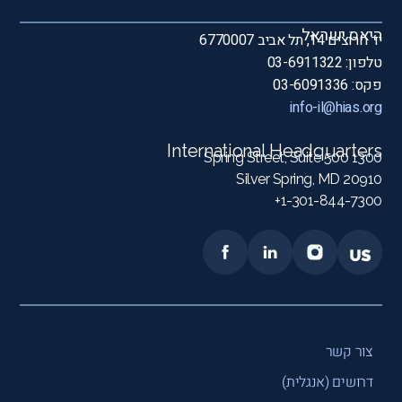
היאס ישראל
יד חרוצים 14, תל אביב 6770007
טלפון: 03-6911322
פקס: 03-6091336
info-il@hias.org
International Headquarters
1300 Spring Street, Suite 500
Silver Spring, MD 20910
1-301-844-7300+
צור קשר
דרושים (אנגלית)