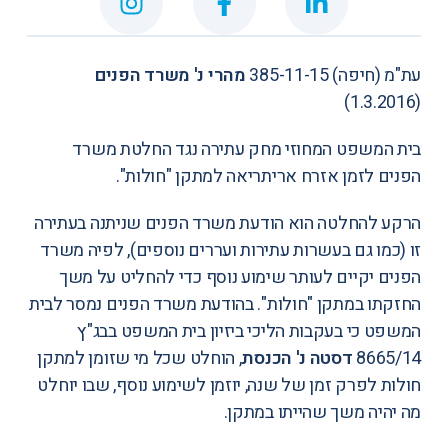
עת"מ (חיפה) 385-11-15
מהרי נ' משרד הפנים
(1.3.2016)
בית המשפט המחוזי מחק עתירה נגד החלטת משרד
הפנים לזמן אזרח אריתריאה למתקן "חולות".
הרקע להחלטה הוא הודעת משרד הפנים שניתנה בעתירה
זו (כמו גם בעשרות עתירות ועררים נוספים), לפיה משרד
הפנים יקיים לעותר שימוע נוסף כדי להחליט על משך
החזקתו במתקן "חולות". בהודעת משרד הפנים נמסר לבית
המשפט כי בעקבות הליכי ביזיון בית המשפט בבג"ץ
8665/14
דסטה נ' הכנסת
, הוחלט שכל מי שזומן למתקן
חולות לפרק זמן של שנה, יוזמן לשימוע נוסף, שבו יוחלט
מה יהיה משך שהייתו במתקן.