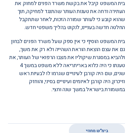
בית המשפט קיבל את בקשת משרד הפנים למחוק את
העתירה ודחה את טענות העותר שהתנגד למחיקה, תוך
שהוא קובע כי לעותר שמורה הזכות, לאחר שתתקבל
החלטה חדשה בעניינו, לנקוט בהליך משפטי חדש.
בית המשפט הוסיף כי אין ספק שעל משרד הפנים לבחון
גם את עצם הוצאת הוראת השהייה ולא רק את משך,
ולהביא במסגרת שיקוליו את מצבו הרפואי של העותר, את
טענתו כי היה כלוא באריתריאה ללא משפט במשך 4
שנים, שם היה קורבן לעינויים שגרמו לו לבעיות ראש
וזיכרון, היה קורבן לאיומים ועינויים בסיני, והוחזק
במשמורת בישראל במשך שנה וחצי.
בימ"ש מחוזי