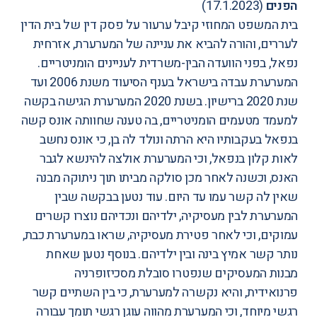
הפנים
(17.1.2023)
בית המשפט המחוזי קיבל ערעור על
פסק דין של בית הדין
לעררים
, והורה להביא את עניינה של המערערת, אזרחית
נפאל, בפני הוועדה הבין-משרדית לעניינים הומניטריים.
המערערת עבדה בישראל בענף הסיעוד משנת 2006 ועד
שנת 2020 ברישיון. בשנת 2020 המערערת הגישה בקשה
למעמד מטעמים הומניטריים, בה טענה שחוותה אונס קשה
בנפאל בעקבותיו היא הרתה ונולד לה בן, כי אונס נחשב
לאות קלון בנפאל, וכי המערערת אולצה להינשא לגבר
האנס, וכשנה לאחר מכן סולקה מביתו תוך ניתוקה מבנה
שאין לה קשר עמו עד היום. עוד נטען בבקשה שבין
המערערת לבין מעסיקיה, ילדיהם ונכדיהם נוצרו קשרים
עמוקים, וכי לאחר פטירת מעסיקיה, שראו במערערת כבת,
נותר קשר אמיץ בינה ובין ילדיהם. בנוסף נטען שאחת
מבנות המעסיקים שנפטרו סובלת מסכיזופרניה
פרנואידית, והיא נקשרה למערערת, כי בין השתיים קשר
רגשי מיוחד, וכי המערערת מהווה עוגן רגשי תומך עבורה