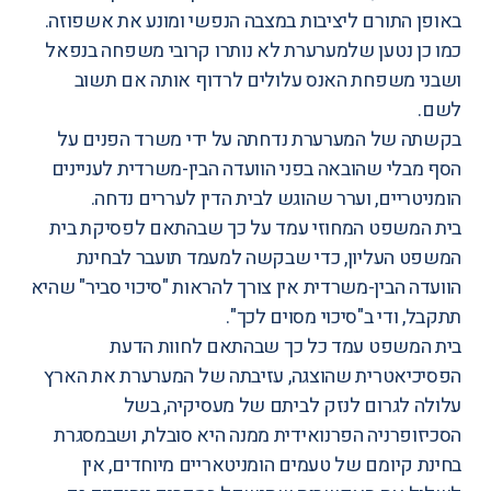
באופן התורם ליציבות במצבה הנפשי ומונע את אשפוזה.
כמו כן נטען שלמערערת לא נותרו קרובי משפחה בנפאל
ושבני משפחת האנס עלולים לרדוף אותה אם תשוב
לשם.
בקשתה של המערערת נדחתה על ידי משרד הפנים על
הסף מבלי שהובאה בפני הוועדה הבין-משרדית לעניינים
הומניטריים, וערר שהוגש לבית הדין לעררים נדחה.
בית המשפט המחוזי עמד על כך שבהתאם לפסיקת בית
המשפט העליון, כדי שבקשה למעמד תועבר לבחינת
הוועדה הבין-משרדית אין צורך להראות "סיכוי סביר" שהיא
תתקבל, ודי ב"סיכוי מסוים לכך".
בית המשפט עמד כל כך שבהתאם לחוות הדעת
הפסיכיאטרית שהוצגה, עזיבתה של המערערת את הארץ
עלולה לגרום לנזק לביתם של מעסיקיה, בשל
הסכיזופרניה הפרנואידית ממנה היא סובלת, ושבמסגרת
בחינת קיומם של טעמים הומניטאריים מיוחדים, אין