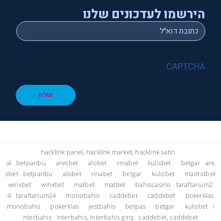
הירשמו לעדכונים שלנו
*
Email
CAPTCHA
שלח
hacklink panel, hacklink market, hacklink satın
al
betparibu
aresbet
alobet
rinabet
kulisbet
betgar
are
sbet
betparibu
alobet
rinabet
betgar
kulisbet
madridbet
winxbet
winxbet
matbet
matbet
bahiscasino
taraftarium2
4
taraftarium24
monobahis
caddebet
caddebet
pokerklas
monobahis
pokerklas
jestbahis
betpas
betgar
kulisbet
i
nterbahis
interbahis, interbahis giriş
caddebet, caddebet