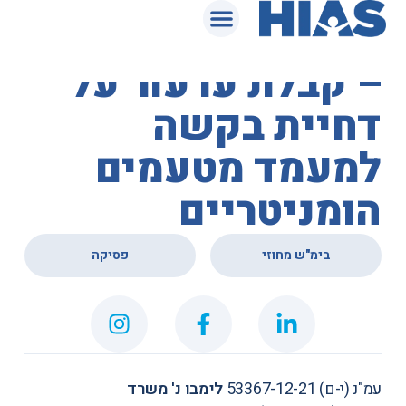
המאגר המשפטי
בית המשפט המחוזי
– קבלת ערעור על
דחיית בקשה
למעמד מטעמים
הומניטריים
,
בימ"ש מחוזי
פסיקה
עמ"נ (י-ם) 53367-12-21
לימבו נ' משרד