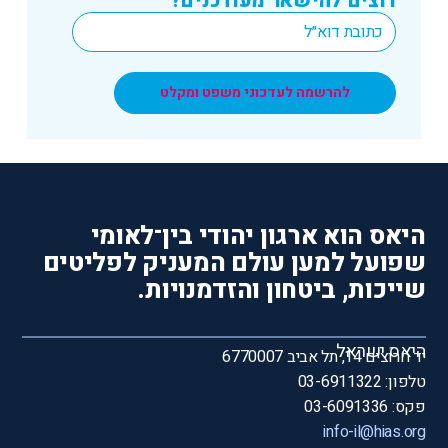
רוצים להישאר מעודכנים?
*
Email
להרשמה לעדכוני משפט ומקלט
היאס הוא ארגון יהודי בין־לאומי
שפועל למען עולם המעניק לפליטים
שייכות, ביטחון והזדמנויות.
היאס ישראל
יד חרוצים 14, תל אביב 6770007
טלפון: 03-6911322
פקס: 03-6091336
info-il@hias.org